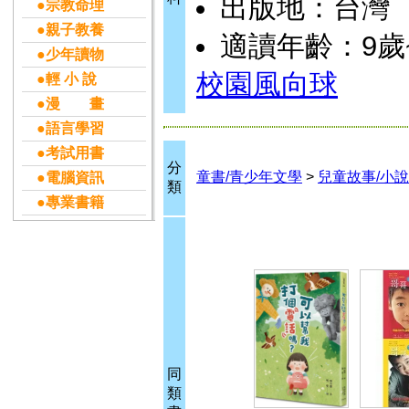
出版地：台灣
●宗教命理
●親子教養
適讀年齡：9歲
●少年讀物
校園風向球
●輕 小 說
●漫 畫
●語言學習
●考試用書
分
童書/青少年文學
>
兒童故事/小說
●電腦資訊
類
●專業書籍
同
類