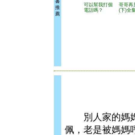
書
可以幫我打個
哥哥再見
推
電話嗎？
(下)全
薦
別人家的媽媽
佩，老是被媽媽