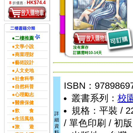
HK$74.4
8
折優惠：
●二樓推薦
●文學小說
沒有庫存
訂購需時10-14天
●商業理財
●藝術設計
●人文史地
●社會科學
ISBN：9789869
●自然科普
●心理勵志
叢書系列：
校
●醫療保健
規格：平裝 / 224
●飲 食
詳
●生活風格
細
/ 單色印刷 / 初版
資
●旅 遊
料