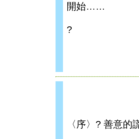
開始……
?
〈序〉? 善意的