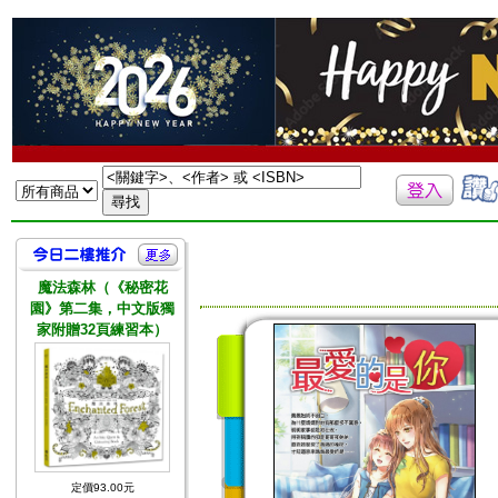
魔法森林（《秘密花
園》第二集，中文版獨
家附贈32頁練習本）
定價93.00元