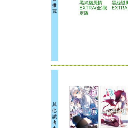
黑絲襪風情
黑絲襪
推
EXTRA(全)限
EXTRA
薦
定版
其
他
讀
者