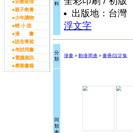
全彩印刷 / 初版
●宗教命理
料
●親子教養
出版地：台灣
●少年讀物
浮文字
●輕 小 說
●漫 畫
●語言學習
●考試用書
分
漫畫
>
動漫周邊
>
畫冊/設定集
●電腦資訊
類
●專業書籍
同
類
書