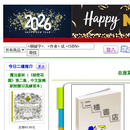
在座
魔法森林（《秘密花
園》第二集，中文版獨
家附贈32頁練習本）
定價93.00元