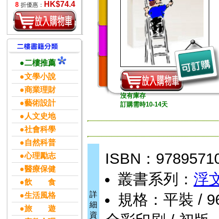
HK$74.4
8
折優惠：
●二樓推薦
●文學小說
●商業理財
沒有庫存
●藝術設計
訂購需時10-14天
●人文史地
●社會科學
●自然科普
ISBN：9789571
●心理勵志
●醫療保健
叢書系列：
浮
●飲 食
詳
●生活風格
規格：平裝 / 96頁 
細
●旅 遊
資