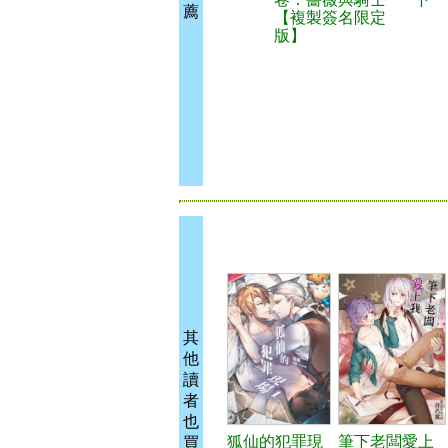
薦
【複製簽名限定
版】
其
他
讀
者
也
狐仙的犯罪現
筆下老闆愛上
買