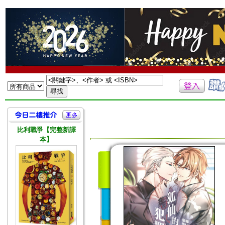
比利戰爭【完整新譯
本】