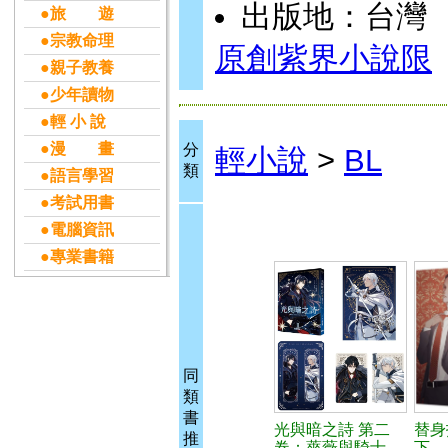
出版地：台灣
●旅 遊
●宗教命理
原創紫界小說限
●親子教養
●少年讀物
●輕 小 說
●漫 畫
分
輕小說
>
BL
類
●語言學習
●考試用書
●電腦資訊
●專業書籍
同
類
書
光與暗之詩 第二
替身
推
卷：薔薇與騎士
下