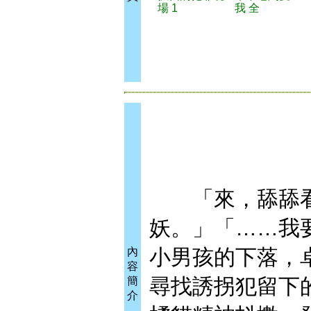
場 1
我 全
「來，舔舔看
妖。」「……我
小男孩的下落，
內
容
尋找誘拐犯留下
簡
介