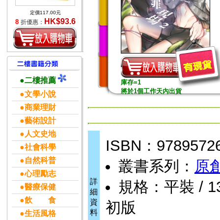
定價117.00元
HK$93.6
8
折優惠：
●二樓推薦
庫存=1
將於1個工作天內出貨
●文學小說
●商業理財
●藝術設計
●人文史地
ISBN：9789572
●社會科學
●自然科普
叢書系列：
原
●心理勵志
詳
規格：平裝 / 13 
●醫療保健
細
●飲 食
資
初版
料
●生活風格