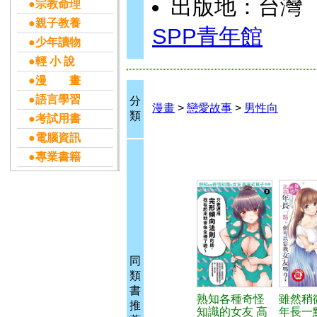
出版地：台灣
●宗教命理
●親子教養
SPP青年館
●少年讀物
●輕 小 說
●漫 畫
●語言學習
分
漫畫
>
戀愛故事
>
男性向
類
●考試用書
●電腦資訊
●專業書籍
同
類
書
熟知各種奇怪
雖然稍
推
知識的女友 高
年長一