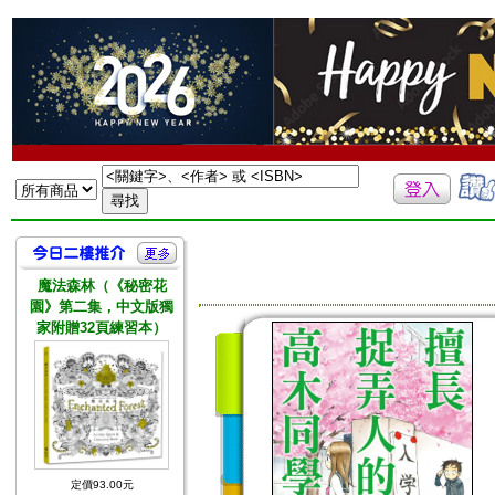
魔法森林（《秘密花
園》第二集，中文版獨
家附贈32頁練習本）
定價93.00元