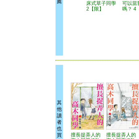
薦
床式草子同學
可以當
2【限】
嗎？ 4
其
他
讀
者
也
擅長捉弄人的
擅長捉弄人的
買