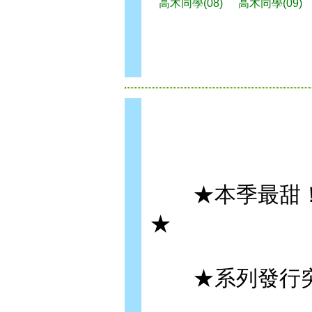
高木同學(08)
高木同學(09)
★本季最甜！T
★
★系列發行突破