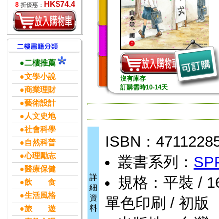
HK$74.4
8
折優惠：
●二樓推薦
●文學小說
沒有庫存
訂購需時10-14天
●商業理財
●藝術設計
●人文史地
●社會科學
ISBN：4711228
●自然科普
●心理勵志
叢書系列：
SP
●醫療保健
詳
規格：平裝 / 160頁
●飲 食
細
●生活風格
資
單色印刷 / 初版
料
●旅 遊