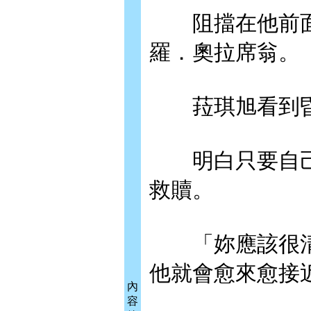
阻擋在他前面
羅．奧拉席翁。
菈琪旭看到昏
明白只要自己
救贖。
「妳應該很清
他就會愈來愈接
內
容