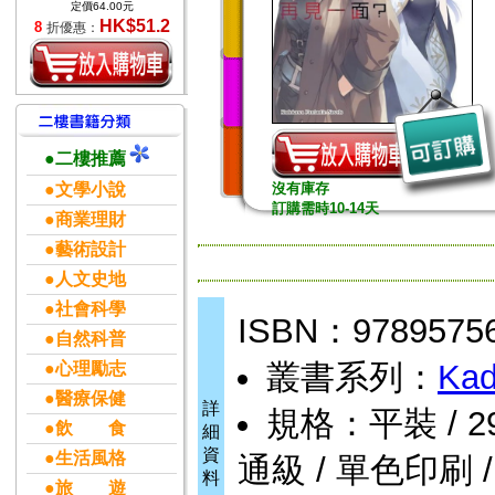
定價64.00元
HK$51.2
8
折優惠：
●二樓推薦
●文學小說
沒有庫存
訂購需時10-14天
●商業理財
●藝術設計
●人文史地
●社會科學
ISBN：9789575
●自然科普
叢書系列：
Kad
●心理勵志
●醫療保健
詳
規格：平裝 / 292頁
●飲 食
細
資
●生活風格
通級 / 單色印刷 
料
●旅 遊