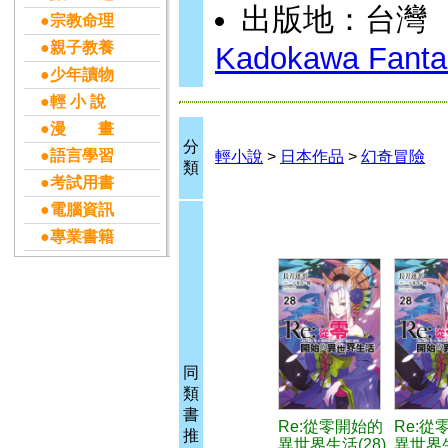
出版地：台灣
●宗教命理
●親子教養
Kadokawa Fantas
●少年讀物
●輕 小 說
●漫 畫
分
●語言學習
輕小說
>
日本作品
>
幻奇冒險
類
●考試用書
●電腦資訊
●專業書籍
同
類
書
Re:從零開始的
Re:從
推
異世界生活(28)
異世界生