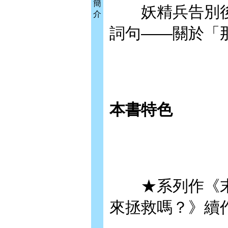
簡
妖精兵告別後
介
詞句——關於「
本書特色
★系列作《末
來拯救嗎？》續