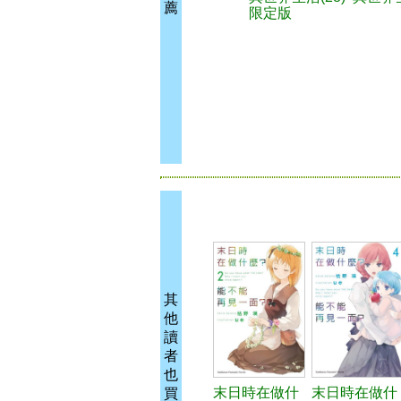
薦
限定版
其
他
讀
者
也
末日時在做什
末日時在做什
買