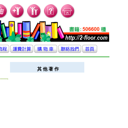
其 他 著 作