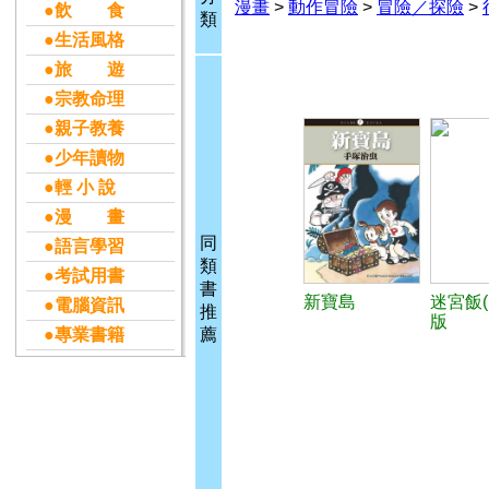
漫畫
>
動作冒險
>
冒險／探險
>
●飲 食
類
●生活風格
●旅 遊
●宗教命理
●親子教養
●少年讀物
●輕 小 說
●漫 畫
同
●語言學習
類
●考試用書
書
新寶島
迷宮飯(
●電腦資訊
推
版
●專業書籍
薦