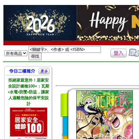
拒絕家庭意外！居家安
全設計健檢100+：瓦斯
•水電•防墜•防盜，讓家
人遠離危險的保平安設
計