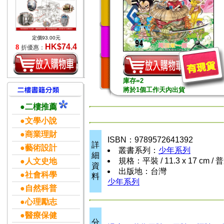
定價93.00元
HK$74.4
8
折優惠：
庫存=2
將於1個工作天內出貨
●二樓推薦
●文學小說
●商業理財
ISBN：9789572641392
詳
●藝術設計
叢書系列：
少年系列
細
規格：平裝 / 11.3 x 17 cm /
●人文史地
資
出版地：台灣
●社會科學
料
少年系列
●自然科普
●心理勵志
●醫療保健
分