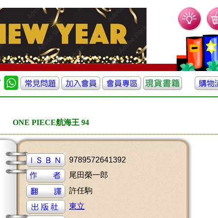
ONE PIECE航海王 94
9789572641392
尾田榮一郎
許任駒
東立