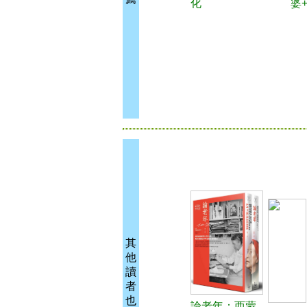
化
婆
其
他
讀
者
也
論老年：西蒙