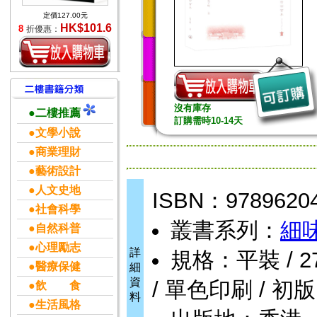
定價127.00元
HK$101.6
8
折優惠：
沒有庫存
●二樓推薦
訂購需時10-14天
●文學小說
●商業理財
●藝術設計
●人文史地
ISBN：9789620
●社會科學
叢書系列：
細
●自然科普
●心理勵志
詳
規格：平裝 / 272
●醫療保健
細
資
/ 單色印刷 / 初版
●飲 食
料
●生活風格