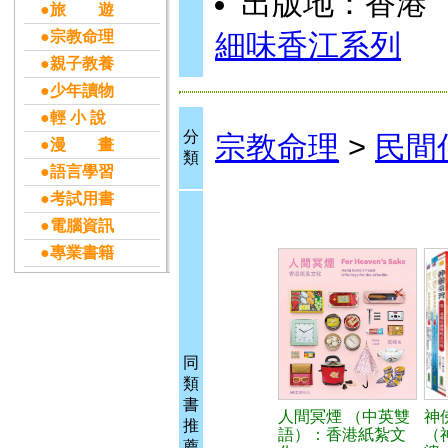
出版地：香港
●旅 遊
●宗教命理
細味香江系列
●親子教養
●少年讀物
●輕 小 說
分
宗教命理
>
民間
●漫 畫
類
●語言學習
●考試用書
●電腦資訊
●專業書籍
同
類
書
人間冥煙 （中英雙
神
推
語）：香港紙紮文
（
薦