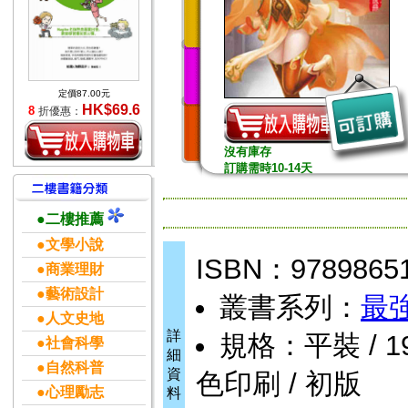
定價87.00元
HK$69.6
8
折優惠：
沒有庫存
訂購需時10-14天
●二樓推薦
●文學小說
ISBN：9789865
●商業理財
●藝術設計
叢書系列：
最
●人文史地
詳
規格：平裝 / 192
●社會科學
細
●自然科普
資
色印刷 / 初版
●心理勵志
料