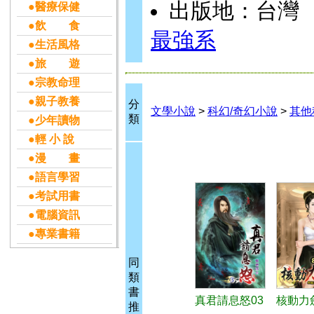
出版地：台灣
●醫療保健
●飲 食
最強系
●生活風格
●旅 遊
●宗教命理
●親子教養
分
文學小說
>
科幻/奇幻小說
>
其他
類
●少年讀物
●輕 小 說
●漫 畫
●語言學習
●考試用書
●電腦資訊
●專業書籍
同
類
書
真君請息怒03
核動力
推