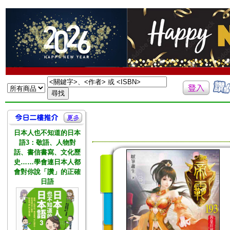
日本人也不知道的日本
語3：敬語、人物對
話、書信書寫、文化歷
史……學會連日本人都
會對你說「讚」的正確
日語