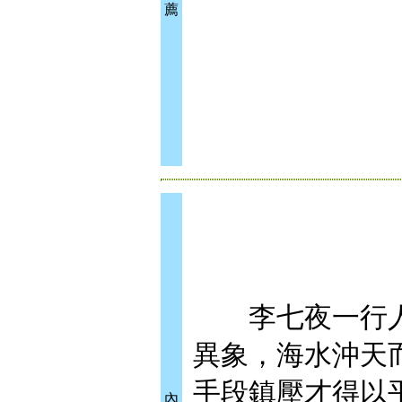
薦
李七夜一行人
異象，海水沖天
手段鎮壓才得以
內