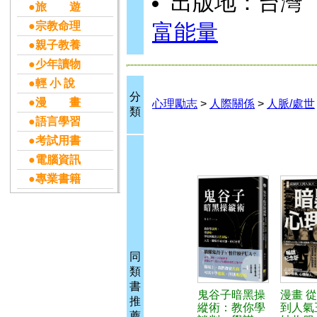
出版地：台灣
●旅 遊
●宗教命理
富能量
●親子教養
●少年讀物
●輕 小 說
分
●漫 畫
心理勵志
>
人際關係
>
人脈/處世
類
●語言學習
●考試用書
●電腦資訊
●專業書籍
同
類
書
鬼谷子暗黑操
漫畫 
推
縱術：教你學
到人氣
薦