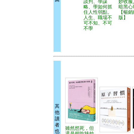
談判、學謀
妙收服
略、學如何抓
暗黑心
住人性弱點。
【暢銷
人生、職場不
版】
可不知、不可
不學
其
他
讀
者
雖然想死，但
也
還是想吃辣炒