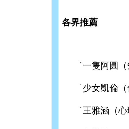
各界推薦
˙一隻阿圓（知名
˙少女凱倫（個
˙王雅涵（心