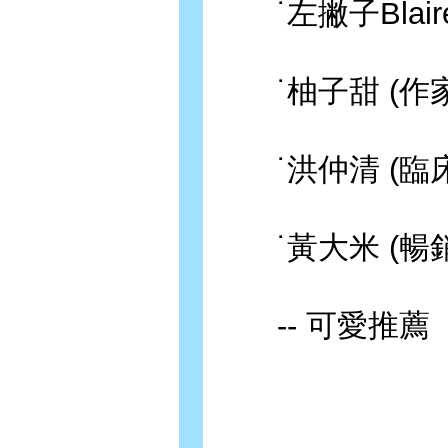
˙左撇子Blair
˙柚子甜 (作家
˙洪仲清 (臨床
˙黃大米 (暢銷
-- 可愛推薦