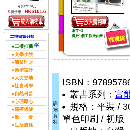
定價127.00元
HK$101.6
8
折優惠：
庫存=3
將於1個工作天內出貨
●二樓推薦
●文學小說
●商業理財
●藝術設計
●人文史地
ISBN：9789578
●社會科學
叢書系列：
富
●自然科普
●心理勵志
詳
規格：平裝 / 304頁
●醫療保健
細
資
單色印刷 / 初版
●飲 食
料
●生活風格