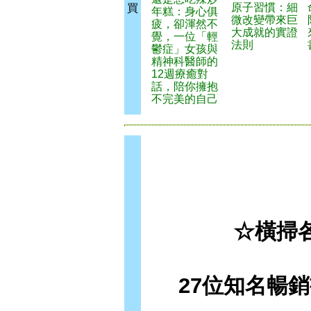
原子習慣：細
買
年糕：身心俱
微改變帶來巨
疲，卻渾然不
大成就的實證
覺，一位「輕
法則
鬱症」女孩與
精神科醫師的
12週療癒對
話，陪你擁抱
不完美的自己
☆橫掃
27位知名暢