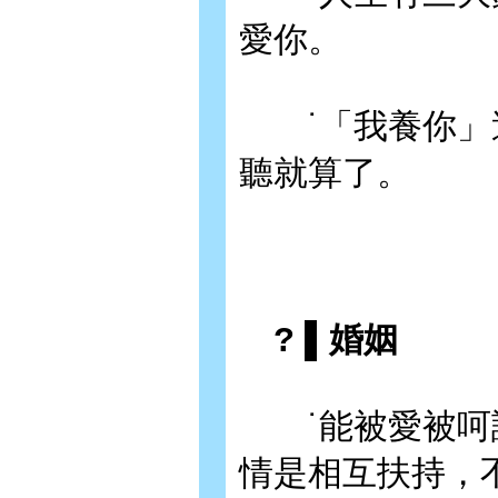
愛你。
˙「我養你」這
聽就算了。
? ▌婚姻
˙能被愛被呵護
情是相互扶持，