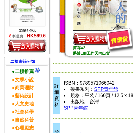
定價87.00元
HK$69.6
8
折優惠：
庫存=2
將於1個工作天內出貨
●二樓推薦
●文學小說
ISBN：9789571066042
詳
●商業理財
叢書系列：
SPP青年館
細
規格：平裝 / 160頁 / 12.5 x 1
●藝術設計
資
出版地：台灣
●人文史地
料
SPP青年館
●社會科學
●自然科普
●心理勵志
分