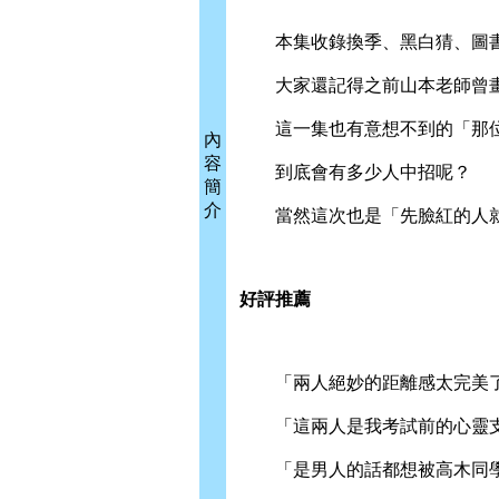
本集收錄換季、黑白猜、圖書
大家還記得之前山本老師曾畫
這一集也有意想不到的「那位
內
容
到底會有多少人中招呢？
簡
介
當然這次也是「先臉紅的人就
好評推薦
「兩人絕妙的距離感太完美
「這兩人是我考試前的心靈
「是男人的話都想被高木同學