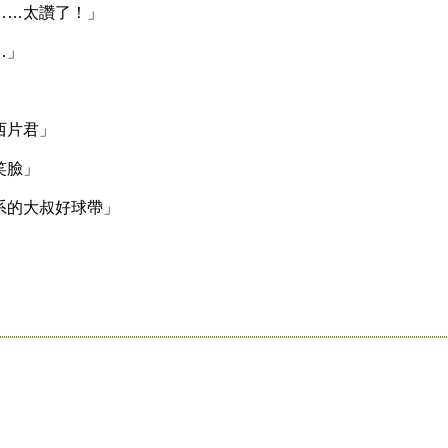
…太讚了！」
…」
」
西片君」
笑臉」
的大叔好球帶」