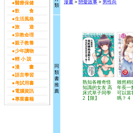
漫畫
>
戀愛故事
>
男性向
●醫療保健
類
●飲 食
●生活風格
●旅 遊
●宗教命理
●親子教養
●少年讀物
●輕 小 說
同
●漫 畫
類
●語言學習
書
熟知各種奇怪
雖然稍
●考試用書
推
知識的女友 高
年長一
●電腦資訊
薦
床式草子同學
可以當
2【限】
嗎？ 4
●專業書籍