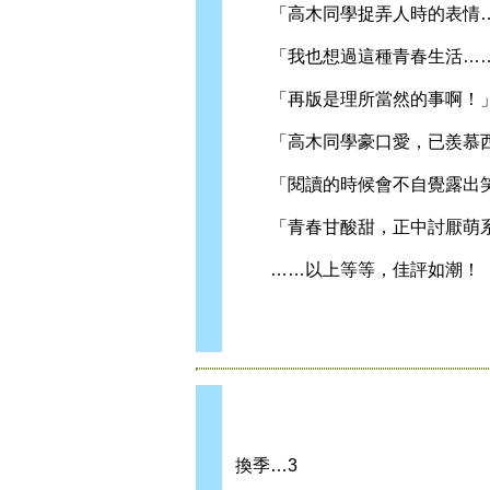
「高木同學捉弄人時的表情…
「我也想過這種青春生活…
「再版是理所當然的事啊！
「高木同學豪口愛，已羨慕
「閱讀的時候會不自覺露出
「青春甘酸甜，正中討厭萌系
……以上等等，佳評如潮！
換季…3