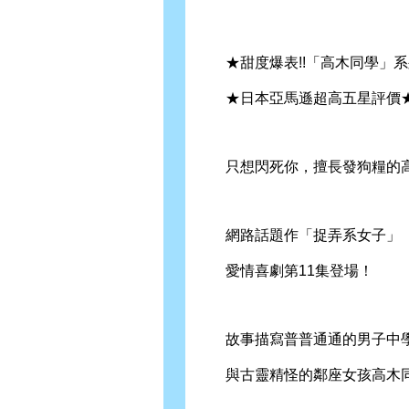
★甜度爆表!!「高木同學」系列
★日本亞馬遜超高五星評價
只想閃死你，擅長發狗糧的高
網路話題作「捉弄系女子」
愛情喜劇第11集登場！
故事描寫普普通通的男子中學
與古靈精怪的鄰座女孩高木同