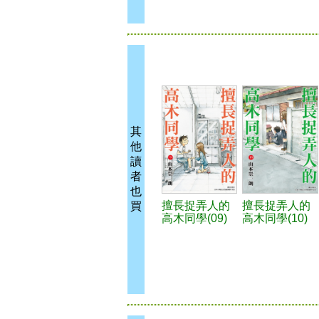
其
他
讀
者
也
擅長捉弄人的
擅長捉弄人的
買
高木同學(09)
高木同學(10)