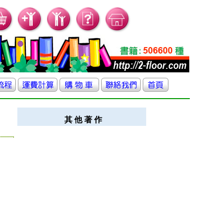
其 他 著 作