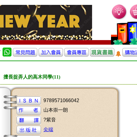
擅長捉弄人的高木同學(11)
9789571066042
山本崇一朗
?紫音
尖端