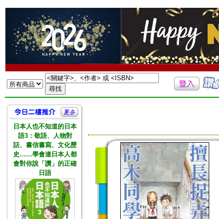
日本人也不知道的日本
語3：敬語、人物對
話、書信書寫、文化歷
史……學會連日本人都
會對你說「讚」的正確
日語