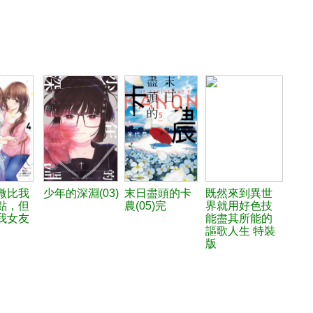
微比我
少年的深淵(03)
末日盡頭的卡
既然來到異世
點，但
農(05)完
界就用好色技
我女友
能盡其所能的
謳歌人生 特裝
版