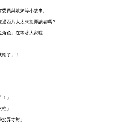
委員與嫉妒等小故事。
過西片太太來捉弄讀者嗎？
角色」在等著大家喔！
輸了」！
了！」
支柱」
捉弄才對」