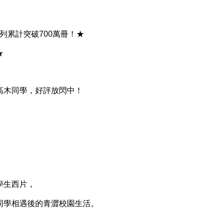
累計突破700萬冊！★
★
木同學，好評放閃中！
生西片，
學相遇後的青澀校園生活。