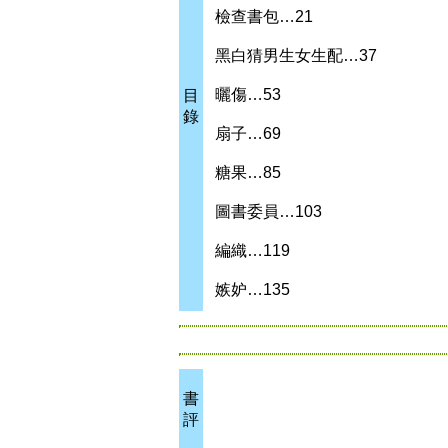
檢查書包…21
黑白猜男生女生配…37
曬傷…53
目
錄
扇子…69
糖果…85
圖書委員…103
編織…119
嫉妒…135
書
評