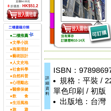
定價64.00元
HK$51.2
8
折優惠：
●二樓推薦
沒有庫存
訂購需時10-14天
●文學小說
●商業理財
●藝術設計
●人文史地
ISBN：9789869
●社會科學
●自然科普
詳
規格：平裝 / 220頁
●心理勵志
細
資
單色印刷 / 初版
●醫療保健
料
●飲 食
出版地：台灣
●生活風格
●旅 遊