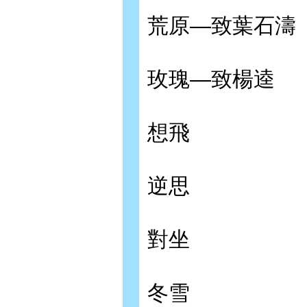
荒原—致葉石濤
玫瑰—致楊逵
想飛
逆思
對坐
冬雪