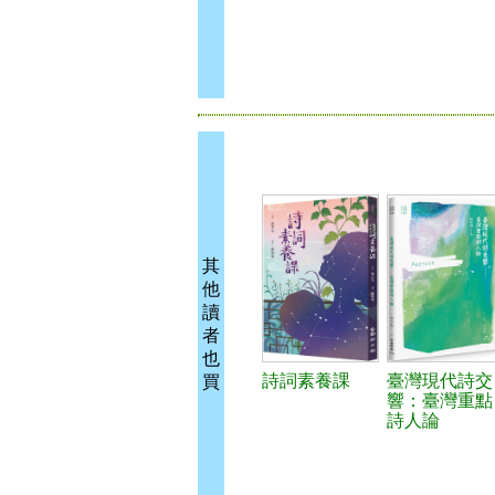
其
他
讀
者
也
詩詞素養課
臺灣現代詩交
買
響：臺灣重點
詩人論