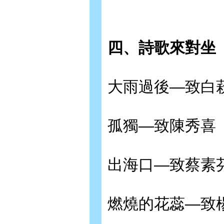
四、詩歌來對坐
大雨過後—致白
孤獨—致陳秀喜
出海口—致蔡素
燃燒的花蕊—致