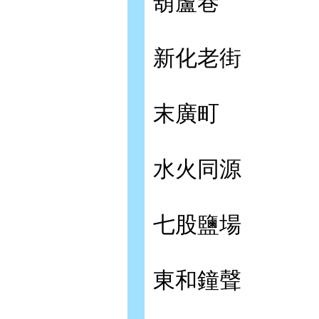
葫蘆巷
新化老街
末廣町
水火同源
七股鹽場
東和鐘聲