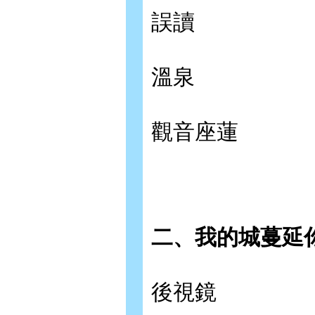
誤讀
溫泉
觀音座蓮
二、我的城蔓延
後視鏡