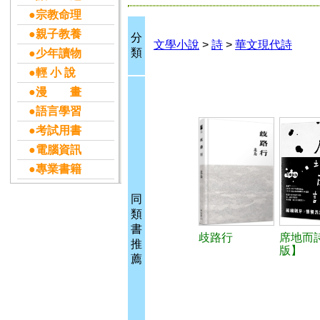
●宗教命理
●親子教養
分
文學小說
>
詩
>
華文現代詩
類
●少年讀物
●輕 小 說
●漫 畫
●語言學習
●考試用書
●電腦資訊
●專業書籍
同
類
書
歧路行
席地而
推
版】
薦