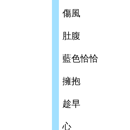
傷風
肚腹
藍色恰恰
擁抱
趁早
心