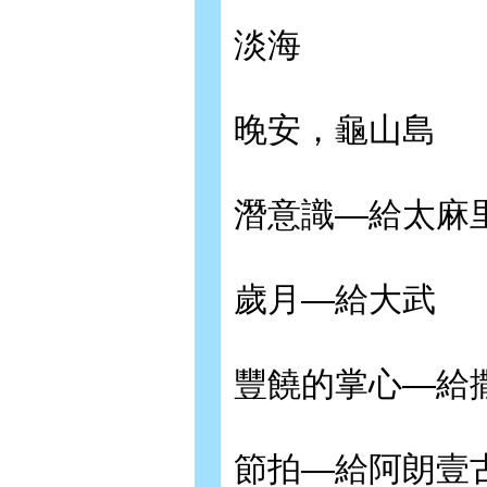
淡海
晚安，龜山島
潛意識—給太麻
歲月—給大武
豐饒的掌心—給撒布
節拍—給阿朗壹