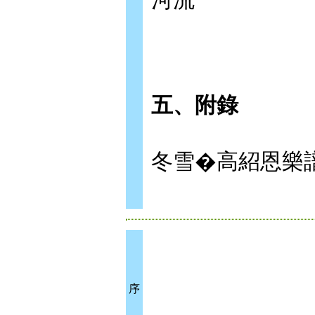
五、附錄
冬雪�高紹恩樂
序