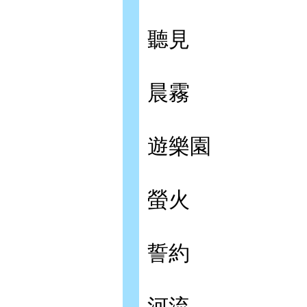
聽見
晨霧
遊樂園
螢火
誓約
河流