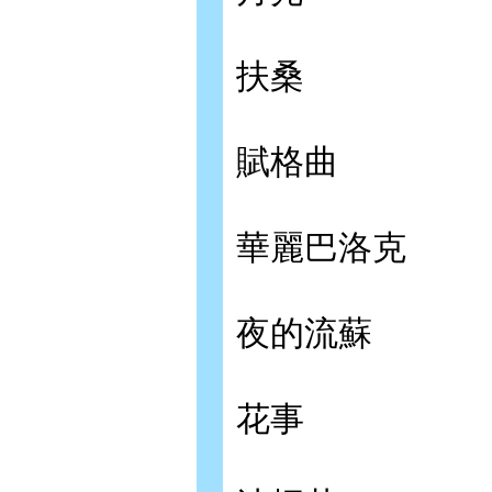
扶桑
賦格曲
華麗巴洛克
夜的流蘇
花事