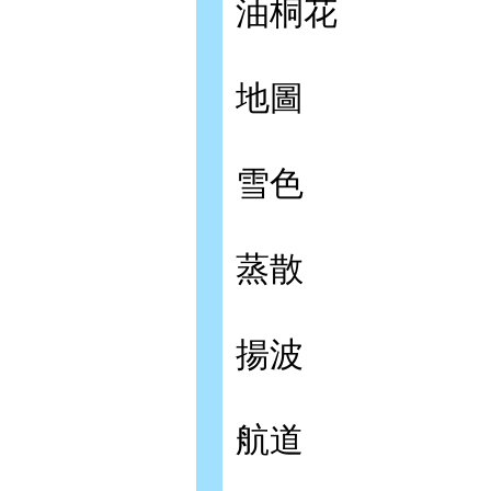
油桐花
地圖
雪色
蒸散
揚波
航道