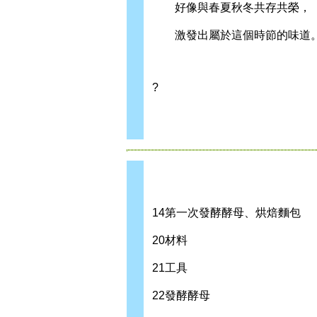
好像與春夏秋冬共存共榮，
激發出屬於這個時節的味道
?
14第一次發酵酵母、烘焙麵包
20材料
21工具
22發酵酵母