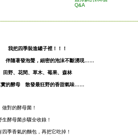
Q&A
我把四季裝進罐子裡！！！
！ 伴隨著發泡聲，細密的泡沫不斷湧現……
田野、花間、草木、莓果、森林
真實的酵母 散發最狂野的香甜氣味……
做對的酵母菌！
生酵母菌步驟全收錄！
四季香氣的麵包，再把它吃掉！