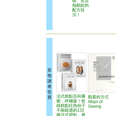
味、名店
熱銷款的
配方技
法！
其
他
讀
者
也
法式糕點百科圖
觀看的方式
買
鑑：終極版！收
Ways of
錄糕點狂熱份子
Seeing
不能錯過的132
種法式甜點，最