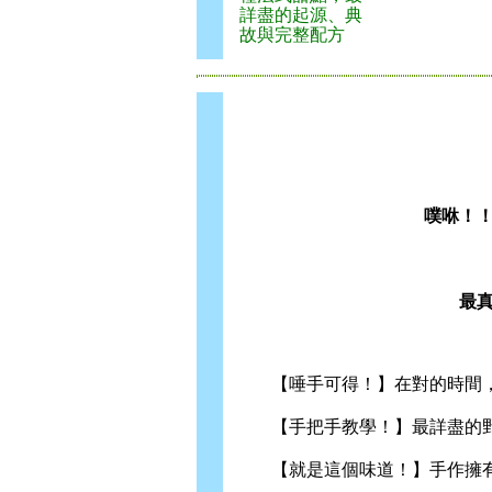
詳盡的起源、典
故與完整配方
噗咻！
最
【唾手可得！】在對的時間，
【手把手教學！】最詳盡的野
【就是這個味道！】手作擁有