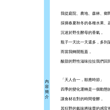
我從庭院、農地、森林、鄉
採摘春夏秋冬的各種水果、蔬
沉迷於野生酵母的香氣，
瓶子一天比一天還多，多到架
而當我轉開瓶蓋，
酸甜的野性滋味拉扯我們回到
「天人合一，順應時節」
內
容
四季的變化運轉是一個動態
簡
介
讓食材在對的時間發酵，
其狂野的氣味將味蕾的感官推