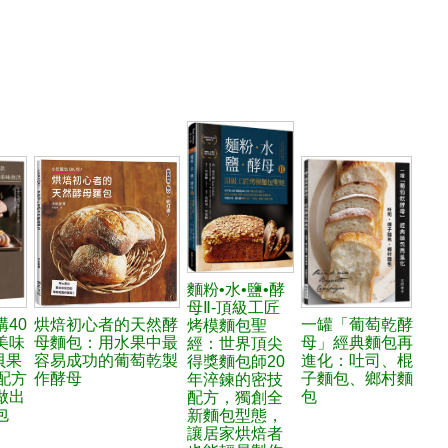
麵粉•水•鹽•酵
母Ⅱ-頂級工匠
40
烘焙初心者的天然酵
一罐「葡萄乾酵
烤模麵包聖
美味
母麵包：用水果中最
母」經典麵包再
經：世界頂尖
貝果
容易成功的葡萄乾製
進化：吐司、棍
得獎麵包師20
配方
作酵母
子麵包、鄉村麵
年淬鍊的密技
做出
包
配方，獨創全
包
新麵包型態，
讓居家烘焙者