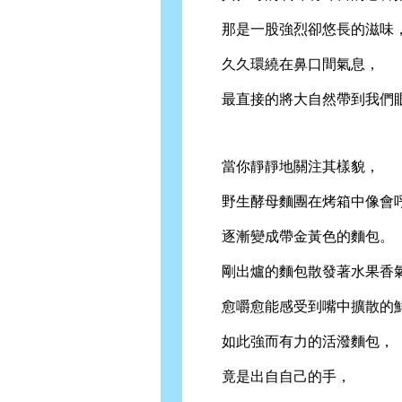
那是一股強烈卻悠長的滋味
久久環繞在鼻口間氣息，
最直接的將大自然帶到我們
當你靜靜地關注其樣貌，
野生酵母麵團在烤箱中像會呼
逐漸變成帶金黃色的麵包。
剛出爐的麵包散發著水果香
愈嚼愈能感受到嘴中擴散的鮮
如此強而有力的活潑麵包，
竟是出自自己的手，