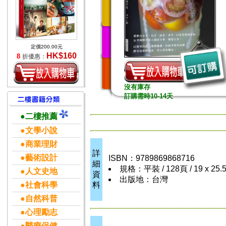
定價200.00元
HK$160
8
折優惠：
沒有庫存
訂購需時10-14天
●二樓推薦
●文學小說
●商業理財
詳
●藝術設計
ISBN：9789869868716
細
規格：平裝 / 128頁 / 19 x 25.
●人文史地
資
出版地：台灣
●社會科學
料
●自然科普
●心理勵志
●醫療保健