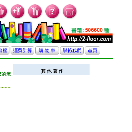
其 他 著 作
節的流