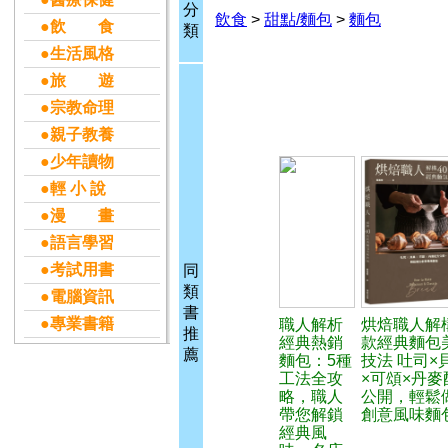
分
飲食
>
甜點/麵包
>
麵包
●飲 食
類
●生活風格
●旅 遊
●宗教命理
●親子教養
●少年讀物
●輕 小 說
●漫 畫
●語言學習
●考試用書
同
類
●電腦資訊
書
●專業書籍
職人解析
烘焙職人解構
推
經典熱銷
款經典麵包
薦
麵包：5種
技法 吐司×
工法全攻
×可頌×丹麥
略，職人
公開，輕鬆
帶您解鎖
創意風味麵
經典風