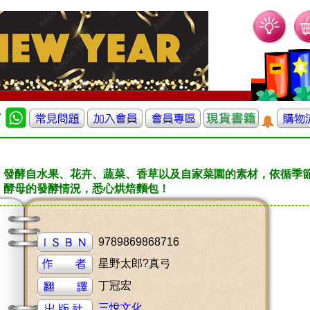
：發酵自水果、花卉、蔬菜、香草以及自家菜園的素材，依循季
、酵母的發酵情況，悉心烘焙麵包！
9789869868716
星野太郎?真弓
丁冠宏
三悅文化