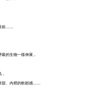
，
眼前……
吸的生物一樣伸展，
氣，
甜、內裡的軟韌感……