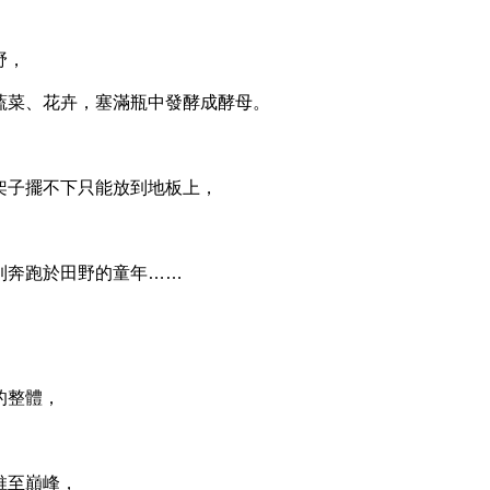
野，
菜、花卉，塞滿瓶中發酵成酵母。
子擺不下只能放到地板上，
奔跑於田野的童年……
的整體，
至巔峰，