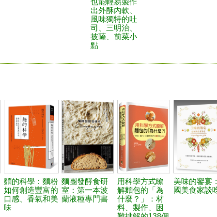
也能輕易製作
出外酥內軟、
風味獨特的吐
司、三明治、
披薩、前菜小
點
麵的科學：麵粉
麵團發酵食研
用科學方式瞭
美味的饗宴
如何創造豐富的
室：第一本波
解麵包的「為
國美食家談
口感、香氣和美
蘭液種專門書
什麼？」：材
味
料、製作、困
難排解的138個