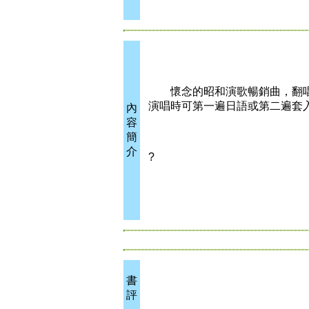
懷念的昭和演歌暢銷曲，翻唱了
演唱時可第一遍日語或第二遍套入
內
容
簡
介
?
書
評