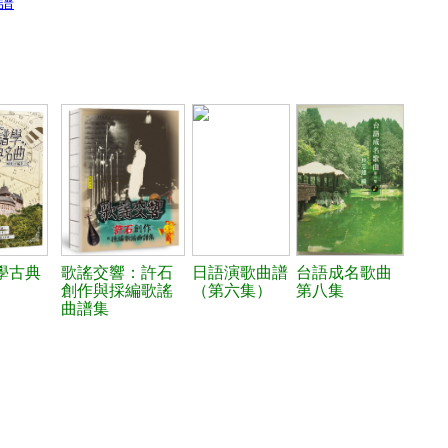
簡譜
學古典
歌謠交響：許石
日語演歌曲譜
台語成名歌曲
創作與採編歌謠
（第六集）
第八集
曲譜集