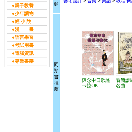
藝術設計
>
音樂
>
樂譜
>
歌唱/
類
●親子教養
●少年讀物
●輕 小 說
●漫 畫
●語言學習
●考試用書
●電腦資訊
●專業書籍
同
類
書
懷念中日歌謠
看簡譜
推
卡拉OK
名曲
薦