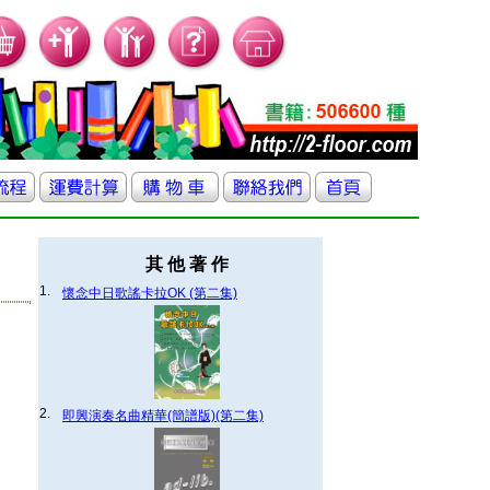
其 他 著 作
1.
懷念中日歌謠卡拉OK (第二集)
2.
即興演奏名曲精華(簡譜版)(第二集)