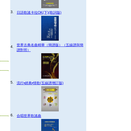
3.
日語歌謠卡拉OK(下)(歌詞版)
世界古典名曲精華（簡譜版）（五線譜與簡
4.
譜對照）
5.
流行•經典•情歌(五線譜增訂版)
6.
合唱世界歌謠曲