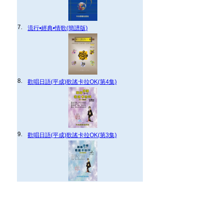
7.
流行•經典•情歌(簡譜版)
8.
歡唱日語(平成)歌謠卡拉OK(第4集)
9.
歡唱日語(平成)歌謠卡拉OK(第3集)