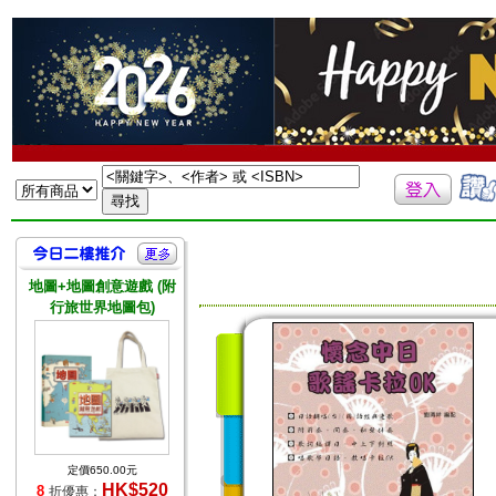
地圖+地圖創意遊戲 (附
行旅世界地圖包)
定價650.00元
HK$520
8
折優惠：