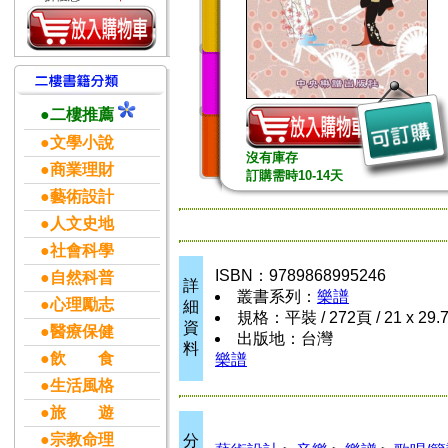
●二樓推薦
●文學小說
沒有庫存
●商業理財
訂購需時10-14天
●藝術設計
●人文史地
●社會科學
ISBN：9789868995246
●自然科普
詳
叢書系列：
樂譜
●心理勵志
細
規格：平裝 / 272頁 / 21 x 29.
資
●醫療保健
出版地：台灣
料
●飲 食
樂譜
●生活風格
●旅 遊
●宗教命理
分