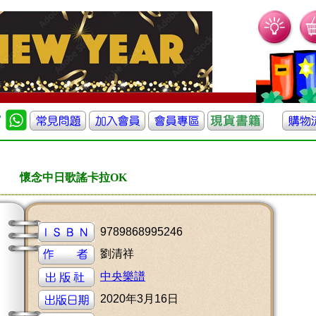
懷念中日歌謠卡拉OK
9789868995246
劉清祥
中央樂譜
2020年3月16日