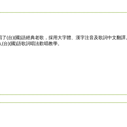
(台)(國)語經典老歌，採用大字體、漢字注音及歌詞中文翻譯
(台)(國)語歌詞唱法歡唱教學。