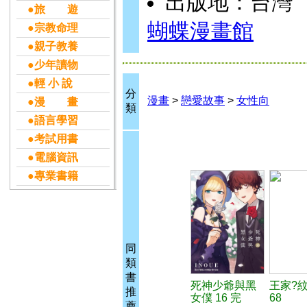
出版地：台灣
●旅 遊
蝴蝶漫畫館
●宗教命理
●親子教養
●少年讀物
●輕 小 說
分
漫畫
>
戀愛故事
>
女性向
●漫 畫
類
●語言學習
●考試用書
●電腦資訊
●專業書籍
同
類
書
死神少爺與黑
王家?
推
女僕 16 完
68
薦