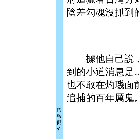
陰差勾魂沒抓到
據他自己說，
到的小道消息是
也不敢在灼璣面
追捕的百年厲鬼
內
容
簡
介