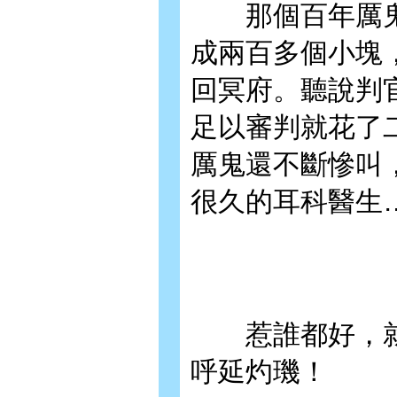
那個百年厲鬼
成兩百多個小塊
回冥府。聽說判
足以審判就花了
厲鬼還不斷慘叫
很久的耳科醫生
惹誰都好，就
呼延灼璣！