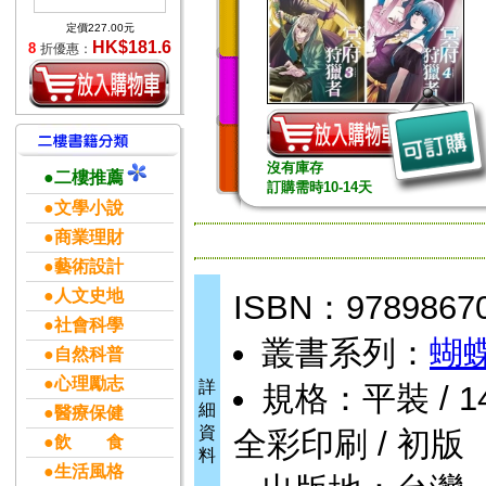
定價227.00元
HK$181.6
8
折優惠：
沒有庫存
●二樓推薦
訂購需時10-14天
●文學小說
●商業理財
●藝術設計
●人文史地
ISBN：9789867
●社會科學
叢書系列：
蝴
●自然科普
●心理勵志
詳
規格：平裝 / 144頁
細
●醫療保健
資
全彩印刷 / 初版
●飲 食
料
●生活風格