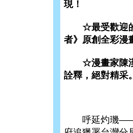
現！
☆最受歡迎的
者》原創全彩漫
☆漫畫家陳漢
詮釋，絕對精采
呼延灼璣——
府追獵署台灣分