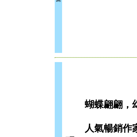
蝴蝶翩翩，幻
人氣暢銷作家