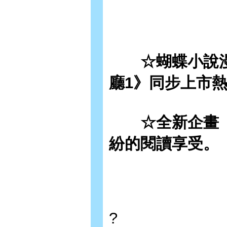
☆蝴蝶小說漫畫
廳1》同步上市
☆全新企畫《上
紛的閱讀享受。
?