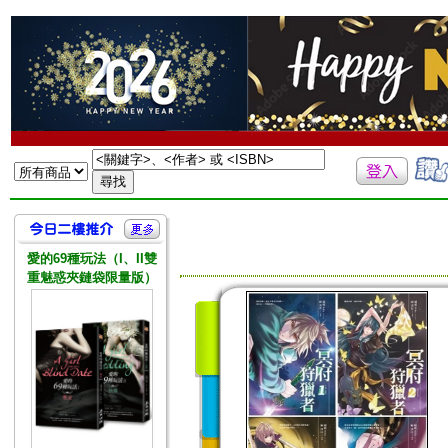
愛的69種玩法（I、II雙
重魅惑夾鏈袋限量版）