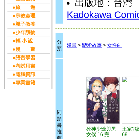
出版地：台灣
●旅 遊
Kadokawa Comic
●宗教命理
●親子教養
●少年讀物
●輕 小 說
分
漫畫
>
戀愛故事
>
女性向
類
●漫 畫
●語言學習
●考試用書
●電腦資訊
●專業書籍
同
類
書
死神少爺與黑
王家?
推
女僕 16 完
68
薦