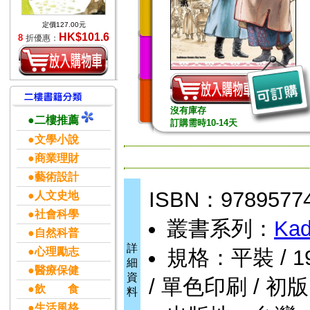
定價127.00元
HK$101.6
8
折優惠：
沒有庫存
●二樓推薦
訂購需時10-14天
●文學小說
●商業理財
●藝術設計
ISBN：9789577
●人文史地
●社會科學
叢書系列：
Kad
●自然科普
詳
●心理勵志
規格：平裝 / 192頁
細
●醫療保健
資
/ 單色印刷 / 初版
●飲 食
料
●生活風格