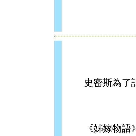
史密斯為了記
《姊嫁物語》