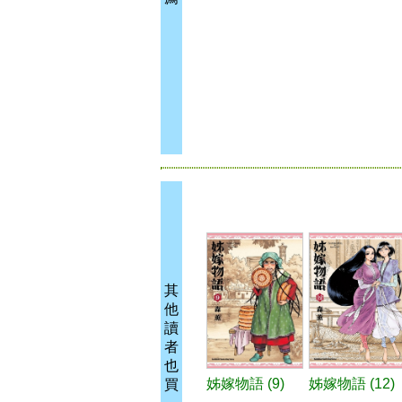
其
他
讀
者
也
姊嫁物語 (9)
姊嫁物語 (12)
買