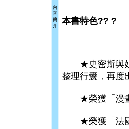
內
容
本書特色?? ?
簡
介
★史密斯與妲
整理行囊，再度
★榮獲「漫畫大
★榮獲「法國安