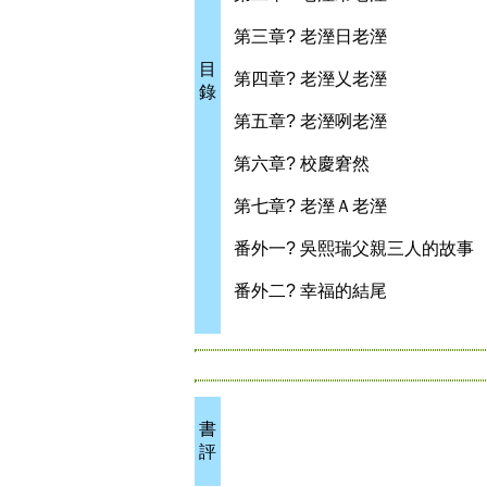
第三章? 老溼日老溼
目
第四章? 老溼乂老溼
錄
第五章? 老溼咧老溼
第六章? 校慶窘然
第七章? 老溼Ａ老溼
番外一? 吳熙瑞父親三人的故事
番外二? 幸福的結尾
書
評