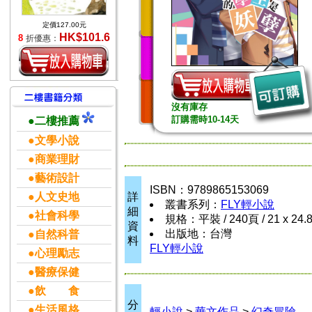
定價127.00元
HK$101.6
8
折優惠：
沒有庫存
訂購需時10-14天
●二樓推薦
●文學小說
●商業理財
●藝術設計
ISBN：9789865153069
●人文史地
詳
叢書系列：
FLY輕小說
細
●社會科學
規格：平裝 / 240頁 / 21 x 24.
資
出版地：台灣
●自然科普
料
FLY輕小說
●心理勵志
●醫療保健
●飲 食
分
●生活風格
輕小說
>
華文作品
>
幻奇冒險