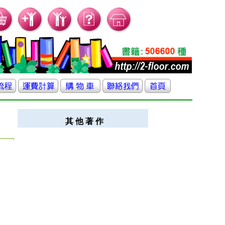
其 他 著 作