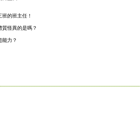
班的班主任！
質怪異的是嗎？
超能力？
！