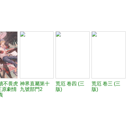
犢不畏虎
神界直屬第十
荒厄 卷四 (三
荒厄 卷三 (三
修正原劇情
九號部門2
版)
版)
責