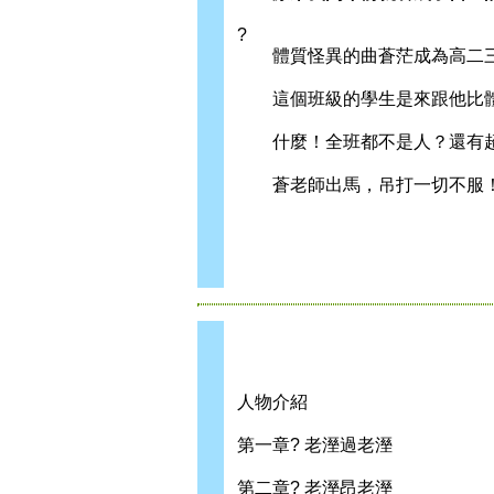
?
體質怪異的曲蒼茫成為高二三
這個班級的學生是來跟他比體
什麼！全班都不是人？還有
蒼老師出馬，吊打一切不服
人物介紹
第一章? 老溼過老溼
第二章? 老溼昂老溼