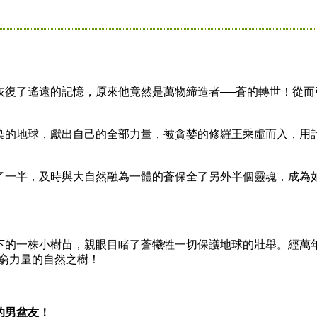
了遙遠的記憶，原來他竟然是萬物締造者──蒼的轉世！從而
的地球，獻出自己的全部力量，被貪婪的修羅王乘虛而入，用
一半，及時與大自然融為一體的蒼保全了另外半個靈魂，成為
的一株小樹苗，親眼目睹了蒼犧牲一切保護地球的壯舉。經萬
無窮力量的自然之樹！
的男盆友！