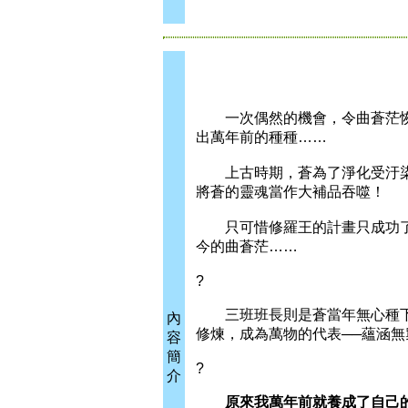
一次偶然的機會，令曲蒼茫恢復
出萬年前的種種……
上古時期，蒼為了淨化受汙染
將蒼的靈魂當作大補品吞噬！
只可惜修羅王的計畫只成功了
今的曲蒼茫……
?
三班班長則是蒼當年無心種下
內
修煉，成為萬物的代表──蘊涵
容
簡
?
介
原來我萬年前就養成了自己