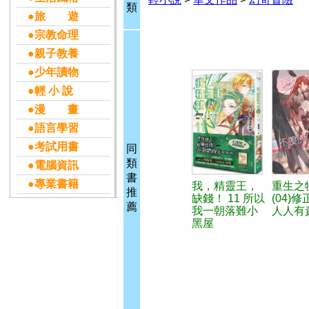
類
●旅 遊
●宗教命理
●親子教養
●少年讀物
●輕 小 說
●漫 畫
●語言學習
●考試用書
同
類
●電腦資訊
書
●專業書籍
我，精靈王，
重生之
推
缺錢！ 11 所以
(04)
薦
我一朝落難小
人人有
黑屋