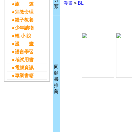
分
漫畫
>
BL
●旅 遊
類
●宗教命理
●親子教養
●少年讀物
●輕 小 說
●漫 畫
●語言學習
●考試用書
同
●電腦資訊
類
●專業書籍
書
推
薦