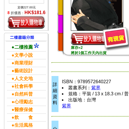
定價227.00元
HK$181.6
8
折優惠：
●二樓推薦
庫存=2
將於1個工作天內出貨
●文學小說
●商業理財
●藝術設計
●人文史地
ISBN：9789572640227
詳
●社會科學
叢書系列：
紫界
細
規格：平裝 / 13 x 18.3 cm /
●自然科普
資
出版地：台灣
●心理勵志
料
紫界
●醫療保健
●飲 食
●生活風格