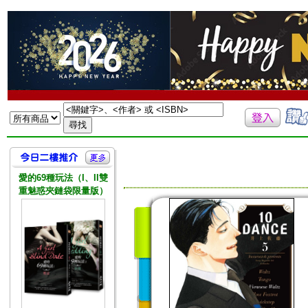
愛的69種玩法（I、II雙
重魅惑夾鏈袋限量版）