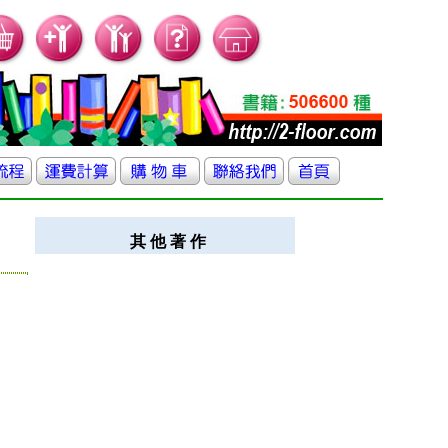
其 他 著 作