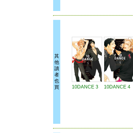
其
他
讀
者
也
10DANCE 3
10DANCE 4
買