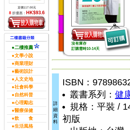
定價117.00元
HK$93.6
8
折優惠：
沒有庫存
●二樓推薦
訂購需時10-14天
●文學小說
●商業理財
●藝術設計
●人文史地
ISBN：9789863
●社會科學
叢書系列：
健
●自然科普
●心理勵志
詳
規格：平裝 / 14.
細
●醫療保健
資
初版
●飲 食
料
●生活風格