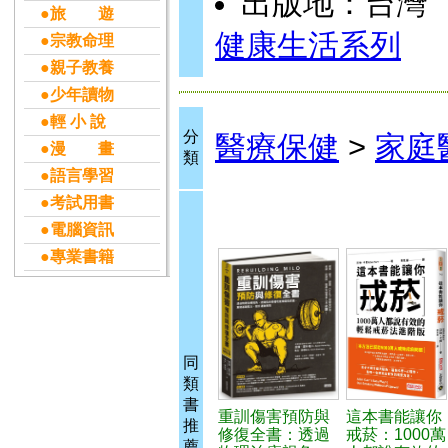
出版地：台灣
●旅 遊
健康生活系列
●宗教命理
●親子教養
●少年讀物
●輕 小 說
分
醫療保健
>
家庭
●漫 畫
類
●語言學習
●考試用書
●電腦資訊
●專業書籍
同
類
書
重訓傷害預防與
這本書能讓你
推
修復全書：透過
戒菸：1000萬
薦