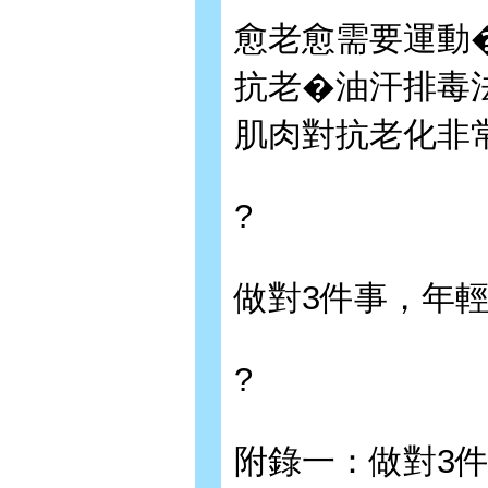
愈老愈需要運動
抗老�油汗排毒
肌肉對抗老化非
?
做對3件事，年輕
?
附錄一：做對3件