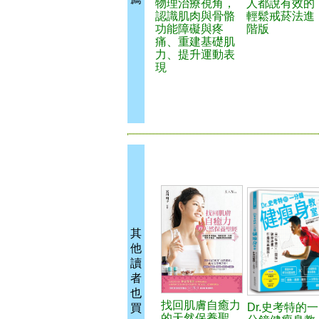
物理治療視角，
人都說有效的
認識肌肉與骨骼
輕鬆戒菸法進
功能障礙與疼
階版
痛、重建基礎肌
力、提升運動表
現
其
他
讀
者
也
找回肌膚自癒力
Dr.史考特的一
買
的天然保養聖