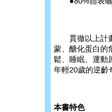
●80%體表曬
貫徹以上計畫
蒙、醣化蛋白的
鬆、睡眠、運動
年輕20歲的逆齡
本書特色