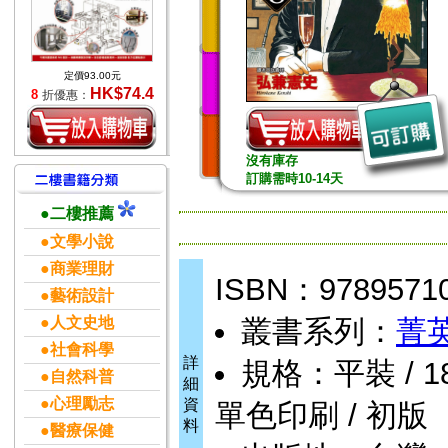
定價93.00元
HK$74.4
8
折優惠：
沒有庫存
訂購需時10-14天
●二樓推薦
●文學小說
●商業理財
ISBN：9789571
●藝術設計
●人文史地
叢書系列：
菁
●社會科學
詳
規格：平裝 / 184頁
●自然科普
細
●心理勵志
資
單色印刷 / 初版
料
●醫療保健