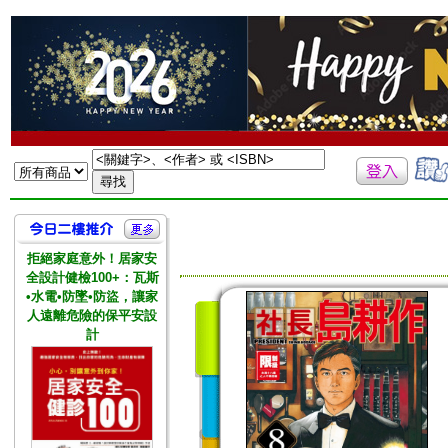
拒絕家庭意外！居家安
全設計健檢100+：瓦斯
•水電•防墜•防盜，讓家
人遠離危險的保平安設
計