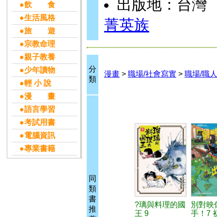
出版地：台灣
●飲 食
●生活風格
菁英族
●旅 遊
●宗教命理
●親子教養
分
●少年讀物
漫畫
>
職場/社會寫實
>
職場/職
類
●輕 小 說
●漫 畫
●語言學習
●考試用書
●電腦資訊
●專業書籍
同
類
書
?璃與料理的國
別對映
推
王 9
手！7 