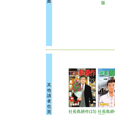
薦
版
其
他
讀
者
也
社長島耕作(15)
社長島耕
買