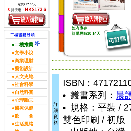
定價217.00元
HK$173.6
8
折優惠：
沒有庫存
訂購需時10-14天
●二樓推薦
●文學小說
●商業理財
●藝術設計
●人文史地
ISBN：4717211
●社會科學
●自然科普
叢書系列：
晨
●心理勵志
詳
規格：平裝 / 272頁
●醫療保健
細
●飲 食
資
雙色印刷 / 初版
料
●生活風格