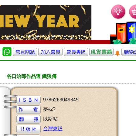
谷口治郎作品選 餓狼傳
9786263049345
夢枕?
以斯帖
台灣東販