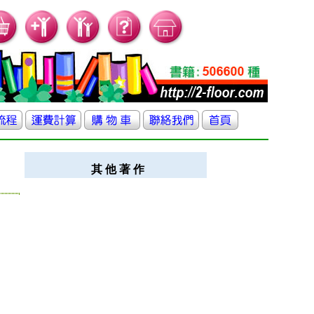
其 他 著 作