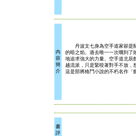
丹波文七身為空手道家卻是關
內
的暗之焰。過去唯一一次嚐到了
容
地追求強大的力量。空手道北辰
簡
越流派，只是緊咬著對手不放，
介
這是部將格鬥小說的不朽名作「
書
評