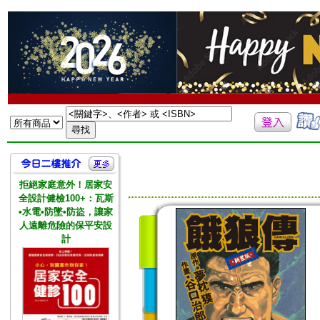
拒絕家庭意外！居家安
全設計健檢100+：瓦斯
•水電•防墜•防盜，讓家
人遠離危險的保平安設
計