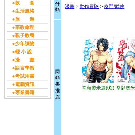
●飲 食
分
漫畫
>
動作冒險
>
格鬥/武俠
類
●生活風格
●旅 遊
●宗教命理
●親子教養
●少年讀物
●輕 小 說
●漫 畫
●語言學習
同
●考試用書
類
●電腦資訊
書
拳願奧米迦(02)
拳願奧米迦
推
●專業書籍
薦