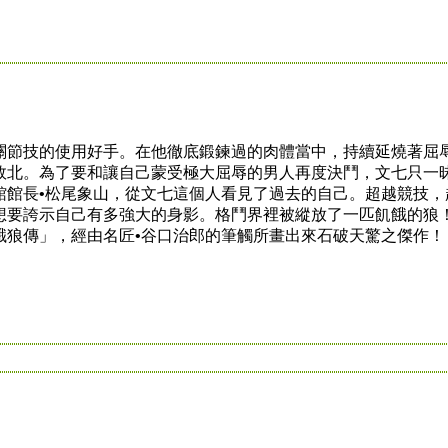
節技的使用好手。在他徹底鍛鍊過的肉體當中，持續延燒著屈
敗北。為了要和讓自己蒙受極大屈辱的男人再度決鬥，文七只一
館館長•松尾象山，從文七這個人看見了過去的自己。超越競技，
想要誇示自己有多強大的身影。格鬥界裡被縱放了一匹飢餓的狼
餓狼傳」，經由名匠•谷口治郎的筆觸所畫出來石破天驚之傑作！