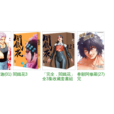
(01)
閻鐵花3
「完全．閻鐵花」
拳願阿修羅(27)
全3集收藏套書組
完