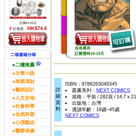
定價93.00元
HK$74.4
8
折優惠：
沒有庫存
訂購需時10-14天
●二樓推薦
●文學小說
●商業理財
ISBN：9786263049345
●藝術設計
詳
叢書系列：
NEXT COMICS
細
規格：平裝 / 282頁 / 14.7 x 2
●人文史地
資
出版地：台灣
●社會科學
料
適讀年齡：18歲~45歲
●自然科普
NEXT COMICS
●心理勵志
●醫療保健