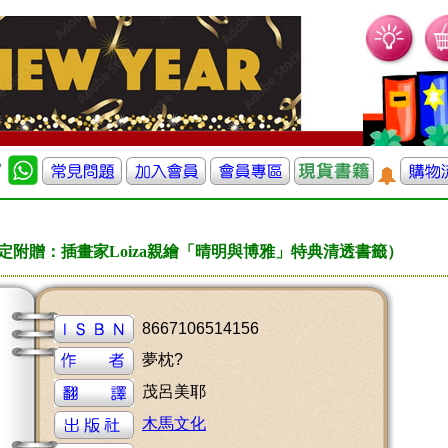
定附贈：插畫家Loiza親繪「晴明與博雅」特典清透書籤）
8667106514156
夢枕?
茂呂美耶
木馬文化