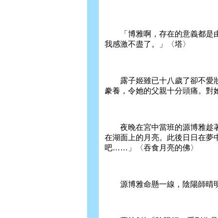
「博雅啊，存在的意義都是由他
我感激不盡了。」〈塔〉
露子姬雖已十八歲了卻不愛妝
豢養，令她的父親十分頭痛。對
夜晚在宮中當班的源博雅趁著
在湖面上的月亮。此後日日在夢
吧……」〈吞食月亮的佛〉
源博雅命懸一線，陰陽師晴明