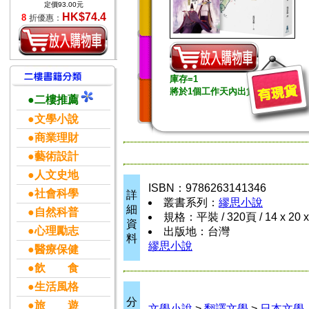
定價93.00元
HK$74.4
8
折優惠：
庫存=1
將於1個工作天內出貨
●二樓推薦
●文學小說
●商業理財
●藝術設計
●人文史地
ISBN：9786263141346
●社會科學
詳
叢書系列：
繆思小說
細
●自然科普
規格：平裝 / 320頁 / 14 x 20 
資
●心理勵志
出版地：台灣
料
繆思小說
●醫療保健
●飲 食
●生活風格
分
●旅 遊
文學小說
>
翻譯文學
>
日本文學