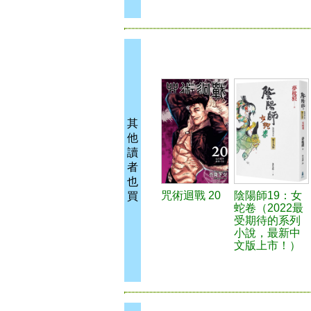
其
他
讀
者
也
咒術迴戰 20
陰陽師19：女
買
蛇卷（2022最
受期待的系列
小說，最新中
文版上市！）