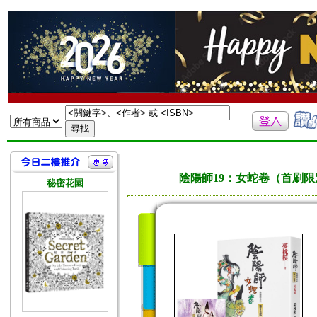
陰陽師19：女蛇卷（首刷限
秘密花園