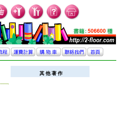
其 他 著 作