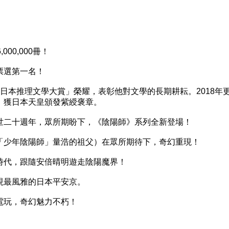
00,000冊！
選第一名！
本推理文學大賞」榮耀，表彰他對文學的長期耕耘。2018年
，獲日本天皇頒發紫綬褒章。
二十週年，眾所期盼下，《陰陽師》系列全新登場！
少年陰陽師」量浩的祖父）在眾所期待下，奇幻重現！
代，跟隨安倍晴明遊走陰陽魔界！
最風雅的日本平安京。
玩，奇幻魅力不朽！