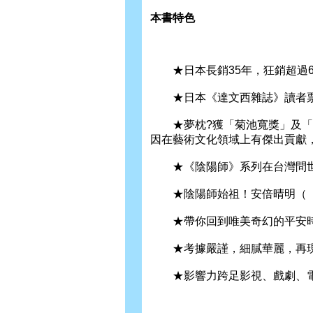
本書特色
★日本長銷35年，狂銷超過6,0
★日本《達文西雜誌》讀者票
★夢枕?獲「菊池寬獎」及「日
因在藝術文化領域上有傑出貢獻
★《陰陽師》系列在台灣問世
★陰陽師始祖！安倍晴明（「
★帶你回到唯美奇幻的平安時
★考據嚴謹，細膩華麗，再現
★影響力跨足影視、戲劇、電