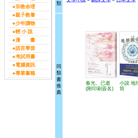
類
●宗教命理
●親子教養
●少年讀物
●輕 小 說
●漫 畫
●語言學習
●考試用書
●電腦資訊
同
類
●專業書籍
書
春光。已逝
小說 地
推
(附印刷簽名)
筒
薦