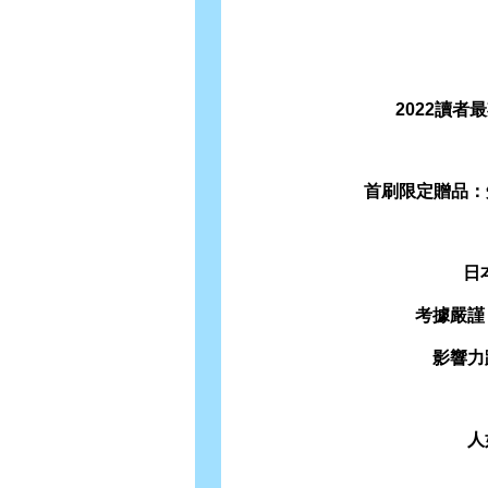
2022讀
首刷限定贈品：
日
考據嚴謹
影響力
人