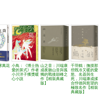
球萬花
小鳥：《博士熱
山之音：川端康
千羽鶴：撫摸那
愛的算式》作者
成夜聽山音與孤
些既冷又暖的愛
小川洋子獲獎暖
獨的戰後顛峰之
慾、名器與生
心小說
作【精裝典藏
死，川端康成揉
版】
合悖德與慾望的
極致名作【精裝
典藏版】