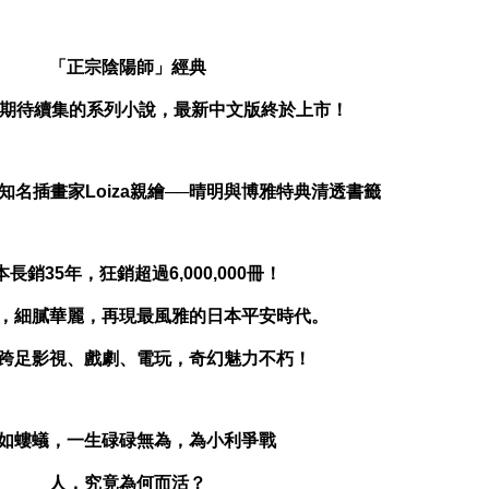
「正宗陰陽師」經典
者最期待續集的系列小說，最新中文版終於上市！
知名插畫家Loiza親繪──晴明與博雅特典清透書籤
本長銷35年，狂銷超過6,000,000冊！
，細膩華麗，再現最風雅的日本平安時代。
跨足影視、戲劇、電玩，奇幻魅力不朽！
如螻蟻，一生碌碌無為，為小利爭戰
人，究竟為何而活？