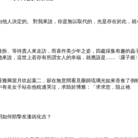
人決定的。 對我來說，你是無以取代的，光是存在於此，就
扮、等待貴人來走訪，而喜作美少年之姿，四處採集有趣的蟲
她來說，這世上若存有所謂女人的幸福，就應該是……〈露子姬
雅興當月吹起葉二，卻在無意間看見藥師琉璃光如來吞食了倒
中有名女子站在他枕邊哭泣，求助於博雅：「求求您，阻止祂
如何助摯友逢凶化吉？