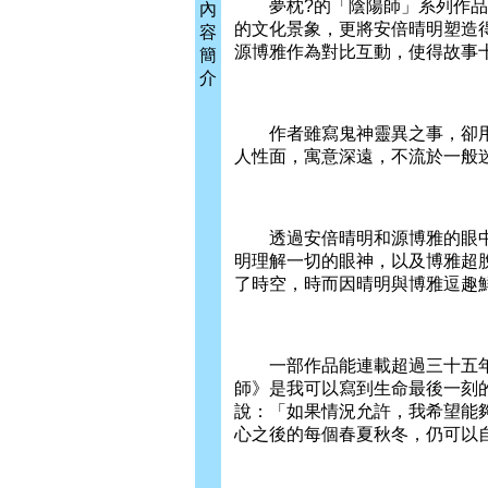
夢枕?的「陰陽師」系列作品，
內
的文化景象，更將安倍晴明塑造
容
源博雅作為對比互動，使得故事
簡
介
作者雖寫鬼神靈異之事，卻用
人性面，寓意深遠，不流於一般
透過安倍晴明和源博雅的眼中
明理解一切的眼神，以及博雅超
了時空，時而因晴明與博雅逗趣
一部作品能連載超過三十五年，
師》是我可以寫到生命最後一刻
說：「如果情況允許，我希望能
心之後的每個春夏秋冬，仍可以