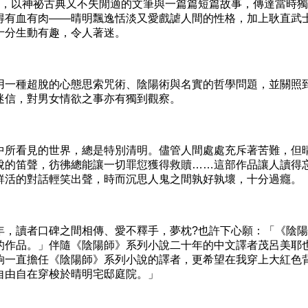
以神祕古典又不失閒適的文筆與一篇篇短篇故事，傳達當時獨
得有血有肉——晴明飄逸恬淡又愛戲謔人間的性格，加上耿直武
十分生動有趣，令人著迷。
一種超脫的心態思索咒術、陰陽術與名實的哲學問題，並關照
迷信，對男女情欲之事亦有獨到觀察。
所看見的世界，總是特別清明。儘管人間處處充斥著苦難，但
脫的笛聲，彷彿總能讓一切罪愆獲得救贖……這部作品讓人讀得
鮮活的對話輕笑出聲，時而沉思人鬼之間孰好孰壞，十分過癮。
讀者口碑之間相傳、愛不釋手，夢枕?也許下心願：「《陰陽
的作品。」伴隨《陰陽師》系列小說二十年的中文譯者茂呂美耶
夠一直擔任《陰陽師》系列小說的譯者，更希望在我穿上大紅色
自由自在穿梭於晴明宅邸庭院。」