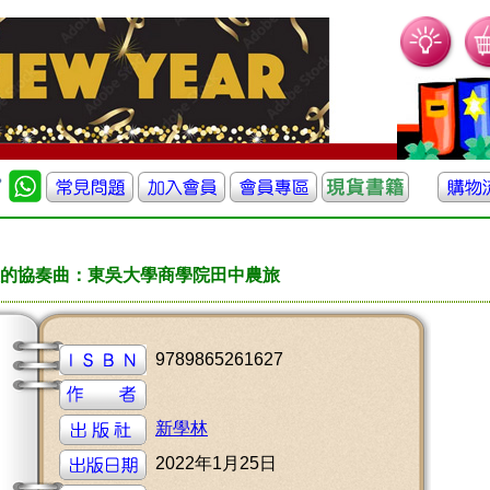
的協奏曲：東吳大學商學院田中農旅
9789865261627
新學林
2022年1月25日