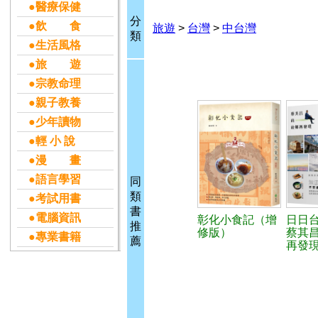
●醫療保健
分
●飲 食
旅遊
>
台灣
>
中台灣
類
●生活風格
●旅 遊
●宗教命理
●親子教養
●少年讀物
●輕 小 說
●漫 畫
●語言學習
同
類
●考試用書
書
●電腦資訊
彰化小食記（增
日日
推
修版）
蔡其
●專業書籍
薦
再發