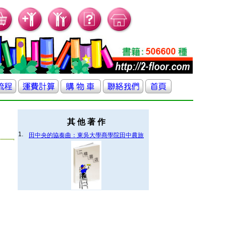
其 他 著 作
1.
田中央的協奏曲：東吳大學商學院田中農旅