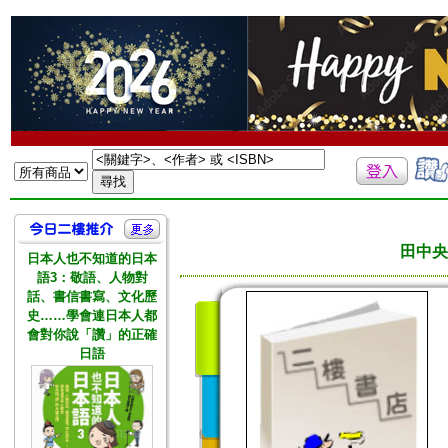
田中央
日本人也不知道的日本
語3：敬語、人物對
話、書信書寫、文化歷
史……學會連日本人都
會對你說「讚」的正確
日語