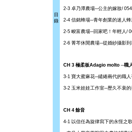
2-3 卓乃潭農場─公主的嫁妝/ 054
目
2-4 信銘蜂場─青年創業的迷人蜂采/
錄
2-5 畯富農場─回家吧！年輕人/ 0
2-6 菁芩休閒農場─從婚紗攝影到芭
CH 3
極柔板
Adagio molto
─職
3-1 寶大蜜麻花─繾綣兩代的職人手
3-2 玉米娃娃工作室─歷久不衰的臺
CH 4
餘音
4-1 以信任為旋律寫下的永恆之