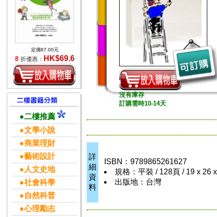
定價87.00元
HK$69.6
8
折優惠：
沒有庫存
訂購需時10-14天
●二樓推薦
●文學小說
●商業理財
●藝術設計
詳
ISBN：9789865261627
細
●人文史地
規格：平裝 / 128頁 / 19 x 26 
資
出版地：台灣
●社會科學
料
●自然科普
●心理勵志