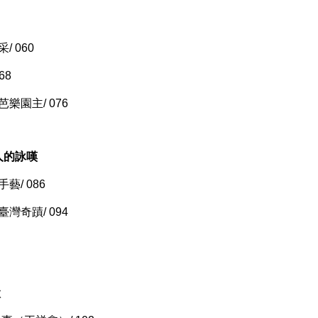
 060
68
樂園主/ 076
人的詠嘆
藝/ 086
灣奇蹟/ 094
歌