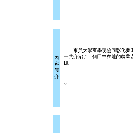
東吳大學商學院協同彰化縣田
一共介紹了十個田中在地的農業
內
憶。
容
簡
介
?