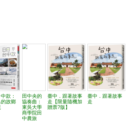
台中款：
田中央的
臺中．跟著故事
臺中．跟著故事
昌的故鄉
協奏曲：
走【限量隨機加
走
現
東吳大學
贈票?版】
商學院田
中農旅