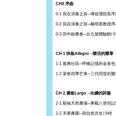
CH0
序曲
0-1 寫在演奏之前─傅祖壇院長序/ 
0-2 寫在演奏之前─楊明憲教授序/ 
0-3 田中鎮農會─台九號體驗館/ 0
CH 1
快板
Allegro
─樂活的樂章
1-1 復興社區─呼喚記憶的金黃色火
1-2 梁爸四季芒果─三代同堂的樂活
CH 2
廣板
Largo
─永續的詩篇
2-1 順福天然農場─乘載八堡圳記憶
2-2 禾果農園─與自然共生/ 048