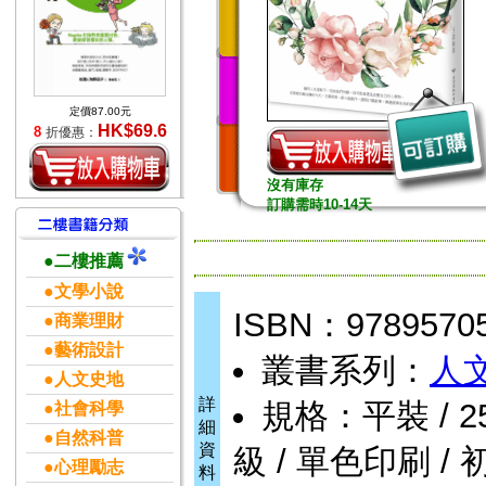
定價87.00元
HK$69.6
8
折優惠：
沒有庫存
訂購需時10-14天
●二樓推薦
●文學小說
ISBN：9789570
●商業理財
●藝術設計
叢書系列：
人
●人文史地
詳
規格：平裝 / 256頁
●社會科學
細
●自然科普
資
級 / 單色印刷 / 
●心理勵志
料