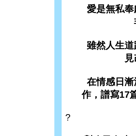
愛是無私奉獻
雖然人生道路
見
在情感日漸淡
作，譜寫17
?