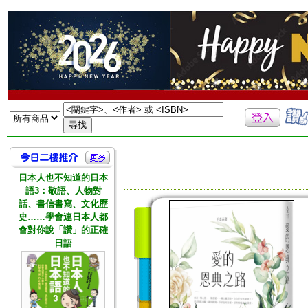
日本人也不知道的日本
語3：敬語、人物對
話、書信書寫、文化歷
史……學會連日本人都
會對你說「讚」的正確
日語