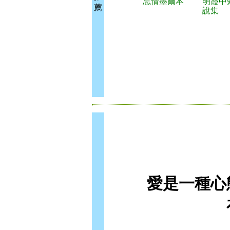
忘情墨爾本
明霞中
薦
說集
愛是一種心態