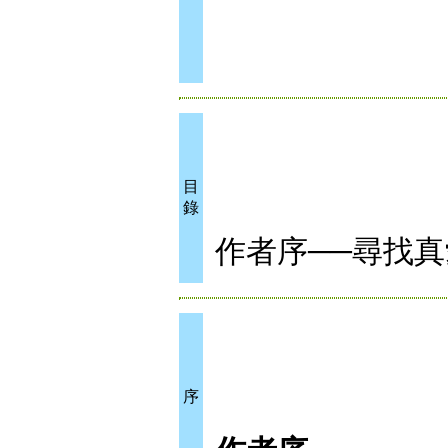
目
錄
作者序──尋找真
序