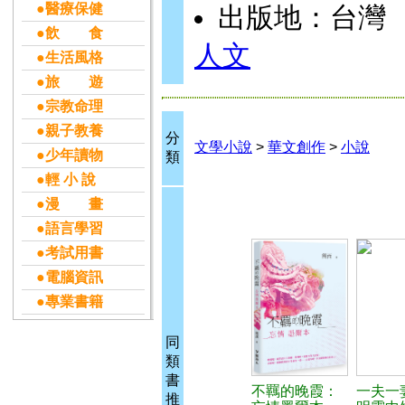
●醫療保健
出版地：台灣
●飲 食
人文
●生活風格
●旅 遊
●宗教命理
●親子教養
分
文學小說
>
華文創作
>
小說
●少年讀物
類
●輕 小 說
●漫 畫
●語言學習
●考試用書
●電腦資訊
●專業書籍
同
類
書
不羈的晚霞：
一夫一
推