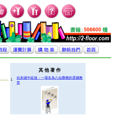
其 他 著 作
自灰燼中綻放：一場名為八仙塵燃的震撼教
1.
育