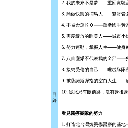
2. 我的未來不是夢——重回實驗
3. 願做快樂的捕鳥人——雙簧管
4. 不被命運ＫＯ——跆拳國手黃
5. 再度綻放的睡美人——城市小
6. 努力運動，掌握人生——健身
7. 八仙塵爆不代表我的全部—
8. 接納受傷的自己——啦啦隊隊
9. 被薩諾斯彈指的空白人生—
10. 從此只有眼前路，沒有身後
目
錄
看見醫療團隊的努力
1. 打造北台灣燒燙傷醫療的基地