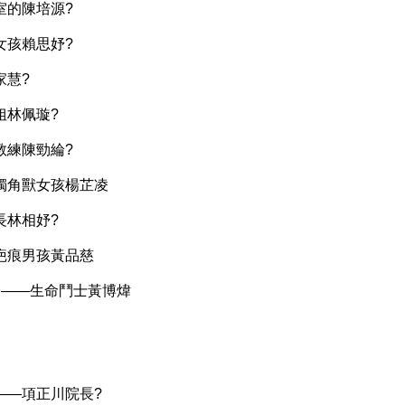
室的陳培源?
女孩賴思妤?
家慧?
姐林佩璇?
教練陳勁綸?
—獨角獸女孩楊芷凌
長林相妤?
—疤痕男孩黃品慈
身——生命鬥士黃博煒
——項正川院長?