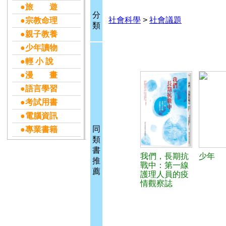
●旅 遊
分
社會科學
>
社會議題
●宗教命理
類
●親子教養
●少年讀物
●輕 小 說
●漫 畫
●語言學習
●考試用書
●電腦資訊
同
●專業書籍
類
書
我們，長期抗
少年
推
戰中：第一線
薦
護理人員的疫
情觀察誌