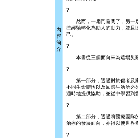
?
然而，一扇門關閉了，另一扇
些經驗轉化為助人的動力，並且
內
己。
容
簡
?
介
本書從三個面向來為這場災難
?
第一部分，透過對於傷者及家
不同生命體悟以及回歸生活所必
適時地提供協助，並從中學習到
?
第二部分，透過將醫療團隊的
治療的發展面向，亦得以使世界
?