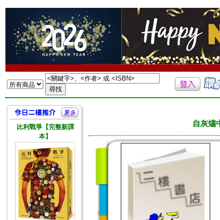
自灰燼
比利戰爭【完整新譯
本】