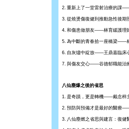
2. 重新上了一堂雷射治療的課—
3. 從燒燙傷復健到推動急性後
4. 和傷患做朋友——林育緩護理
5. 為中斷的青春拾一座橋梁——
6. 自灰燼中綻放——王鼎嘉臨床
7. 與傷友交心——谷德郁職能治
八仙塵爆之後的省思
1. 是奇蹟，更是轉機——戴念梓
2. 預防與預備才是最好的醫療—
3. 八仙塵燃之省思與建言：復