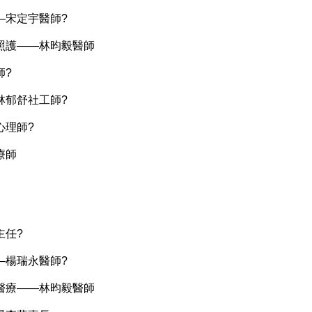
—宋定宇醫師?
期照護——林昀毅醫師
師?
林郁舒社工師?
心理師?
療師
主任?
—楊瑞永醫師?
健醫療——林昀毅醫師