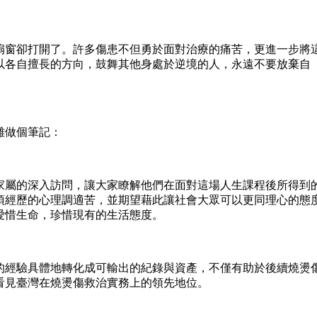
窗卻打開了。許多傷患不但勇於面對治療的痛苦，更進一步將
以各自擅長的方向，鼓舞其他身處於逆境的人，永遠不要放棄自
做個筆記：
屬的深入訪問，讓大家瞭解他們在面對這場人生課程後所得到
須經歷的心理調適苦，並期望藉此讓社會大眾可以更同理心的態
愛惜生命，珍惜現有的生活態度。
經驗具體地轉化成可輸出的紀錄與資產，不僅有助於後續燒燙
看見臺灣在燒燙傷救治實務上的領先地位。