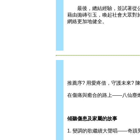
最後，總結經驗，並試著從公
藉由拋磚引玉，喚起社會大眾對
網絡更加地健全。
推薦序? 用愛疼借，守護未來? 
在傷痛與癒合的路上——八仙塵燃
傾聽傷患及家屬的故事
1. 變調的歌繼續大聲唱——奇蹟