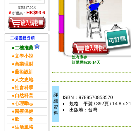
定價117.00元
HK$93.6
8
折優惠：
●二樓推薦
●文學小說
沒有庫存
訂購需時10-14天
●商業理財
●藝術設計
●人文史地
●社會科學
詳
●自然科普
ISBN：9789570858570
細
●心理勵志
規格：平裝 / 392頁 / 14.8 x 2
資
出版地：台灣
●醫療保健
料
●飲 食
●生活風格