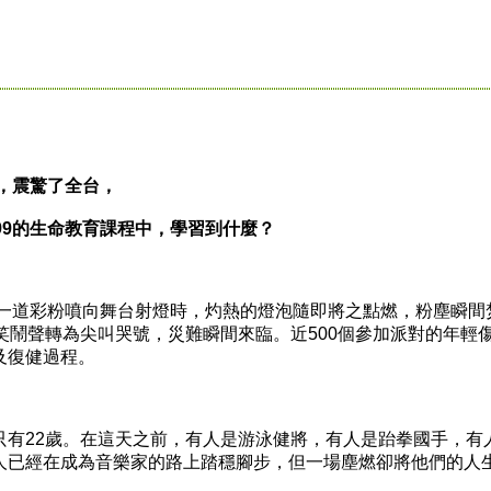
，震驚了全台，
9的生命教育課程中，學習到什麼？
一道彩粉噴向舞台射燈時，灼熱的燈泡隨即將之點燃，粉塵瞬間
笑鬧聲轉為尖叫哭號，災難瞬間來臨。近500個參加派對的年輕
及復健過程。
22歲。在這天之前，有人是游泳健將，有人是跆拳國手，有
人已經在成為音樂家的路上踏穩腳步，但一場塵燃卻將他們的人