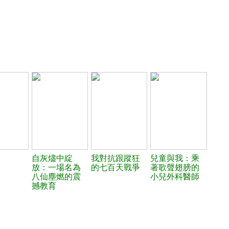
自灰燼中綻
我對抗跟蹤狂
兒童與我：乘
放：一場名為
的七百天戰爭
著歌聲翅膀的
八仙塵燃的震
小兒外科醫師
撼教育