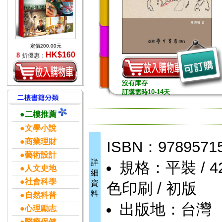
定價200.00元
HK$160
8
折優惠：
沒有庫存
訂購需時10-14天
●二樓推薦
●文學小說
●商業理財
ISBN：9789571
●藝術設計
詳
規格：平裝 / 426
●人文史地
細
●社會科學
資
色印刷 / 初版
料
●自然科普
出版地：台灣
●心理勵志
●醫療保健