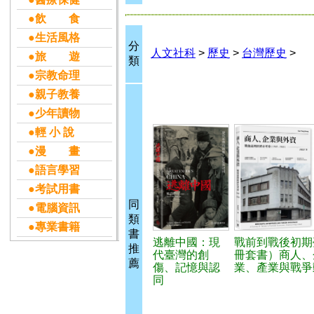
●飲 食
●生活風格
分
人文社科
>
歷史
>
台灣歷史
>
●旅 遊
類
●宗教命理
●親子教養
●少年讀物
●輕 小 說
●漫 畫
●語言學習
●考試用書
同
●電腦資訊
類
●專業書籍
書
逃離中國：現
戰前到戰後初期
推
代臺灣的創
冊套書）商人、
薦
傷、記憶與認
業、產業與戰爭
同