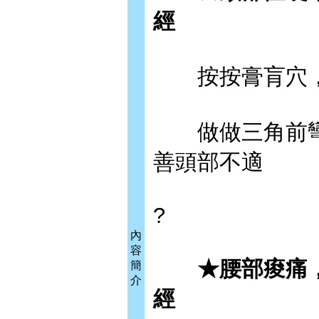
經
按按膏肓穴，
做做三角前彎
善頭部不適
?
內
容
★腰部痠痛，
簡
介
經