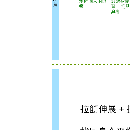
創造個人的療
透過身體
薦
癒
習，照見
真相
拉筋伸展 + 