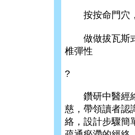
按按命門穴，
做做拔瓦斯式
椎彈性
?
鑽研中醫經絡
慈，帶領讀者認
絡，設計步驟簡
疏通瘀滯的經絡