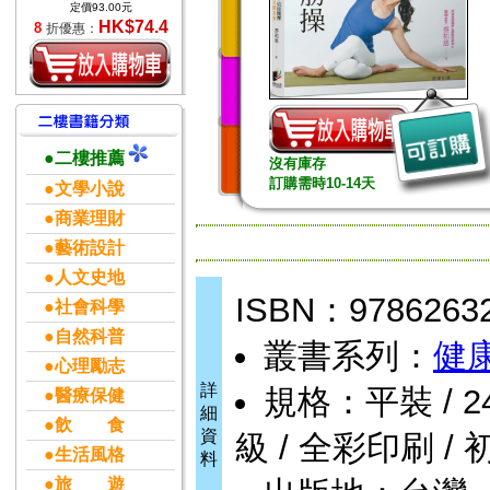
定價93.00元
HK$74.4
8
折優惠：
●二樓推薦
沒有庫存
訂購需時10-14天
●文學小說
●商業理財
●藝術設計
●人文史地
ISBN：9786263
●社會科學
●自然科普
叢書系列：
健
●心理勵志
詳
規格：平裝 / 240頁
●醫療保健
細
●飲 食
資
級 / 全彩印刷 / 
●生活風格
料
●旅 遊