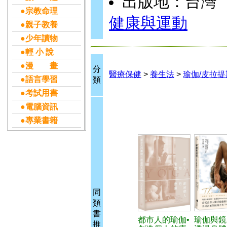
出版地：台灣
●宗教命理
健康與運動
●親子教養
●少年讀物
●輕 小 說
●漫 畫
分
醫療保健
>
養生法
>
瑜伽/皮拉提
●語言學習
類
●考試用書
●電腦資訊
●專業書籍
同
類
書
都市人的瑜伽•
瑜伽與鏡
推