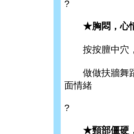
?
★胸悶，心情
按按膻中穴，
做做扶牆舞蹈
面情緒
?
★頸部僵硬，