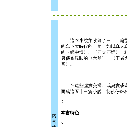
這本小說集收錄了三十二篇微
的寫下大時代的一角，如以真人
的〈網中情〉、〈匹夫匹婦〉；
唐傳奇風味的〈六爺〉、〈王者
音〉。
在這些虛實交揉、或寫實或奇
而成這五十三篇小說，彷彿仔細
?
本書特色
內
容
?