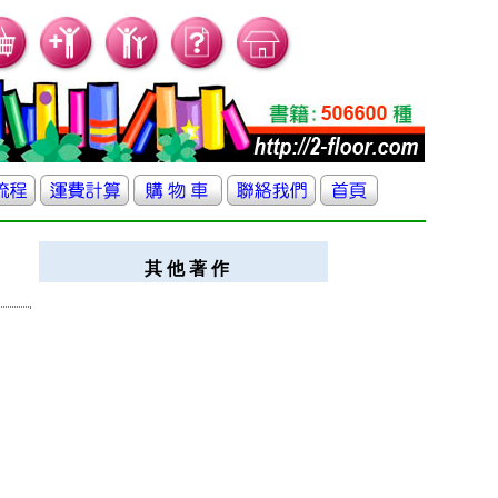
其 他 著 作