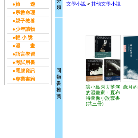
分
文學小說
>
其他文學小說
●旅 遊
類
●宗教命理
●親子教養
●少年讀物
●輕 小 說
●漫 畫
●語言學習
●考試用書
同
●電腦資訊
類
●專業書籍
書
讓小島秀夫落淚
歲月的
推
的漫畫家：夏布
薦
特圖像小說套書
(共三冊)