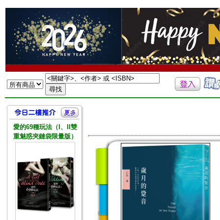
愛的69種玩法（I、II雙
重魅惑夾鏈袋限量版）