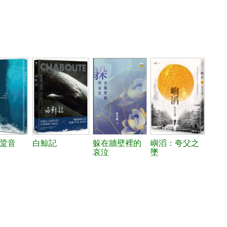
跫音
白鯨記
躲在牆壁裡的
嶼滔：夸父之
哀泣
墜