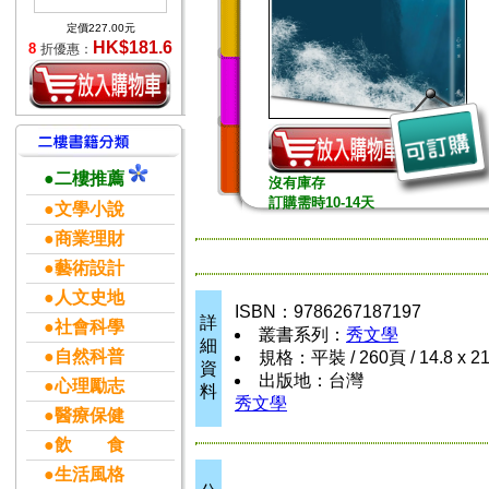
定價227.00元
HK$181.6
8
折優惠：
●二樓推薦
沒有庫存
訂購需時10-14天
●文學小說
●商業理財
●藝術設計
●人文史地
ISBN：9786267187197
詳
●社會科學
叢書系列：
秀文學
細
●自然科普
規格：平裝 / 260頁 / 14.8 x 2
資
出版地：台灣
●心理勵志
料
秀文學
●醫療保健
●飲 食
●生活風格