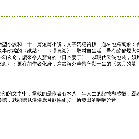
型小說和二十一篇短篇小說，文字沉穩質樸，題材包羅萬象：
真事改編的〈娥姑〉、〈嘆息湖〉；取材自生活，帶有醇郁煙火
科幻玄奇，讀來令人驚奇的〈日本妻子〉；以現代武俠包裝，頗
之劍〉；更有如作者化身，寫盡海外華僑辛勤一生的〈歲月的跫
幻的文字中，承載的是作者心水八十年人生的記憶和感悟，凝
聆聽，就能聽見漫漫歲月歡快馳步，所發出的噠噠跫音。