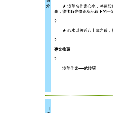
簡
介
★ 澳華名作家心水，將這段疫
事，彷彿時光快跑所記錄下的一
?
★ 心水以將近八十歲之齡，持
?
專文推薦
?
澳華作家──武陵驛
目