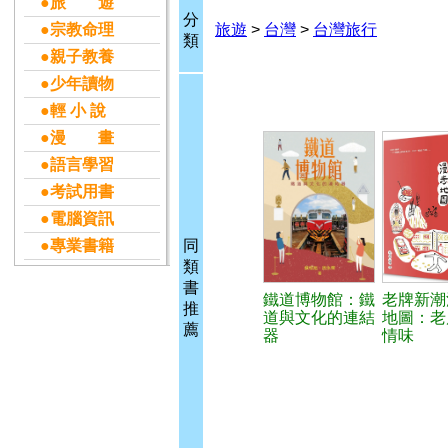
●旅 遊
分
●宗教命理
旅遊
>
台灣
>
台灣旅行
類
●親子教養
●少年讀物
●輕 小 說
●漫 畫
●語言學習
●考試用書
●電腦資訊
●專業書籍
同
類
書
鐵道博物館：鐵
老牌新潮
推
道與文化的連結
地圖：老
薦
器
情味