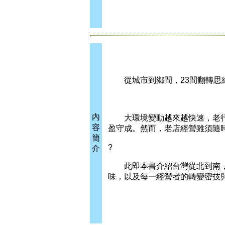
從城市到鄉間，23間翻轉思維
內
大環境變動越來越快速，老行
容
盈守成。然而，老店經營雖須隨
簡
?
介
此即本書介紹台灣從北到南，從
味，以及每一經營者的轉變密技