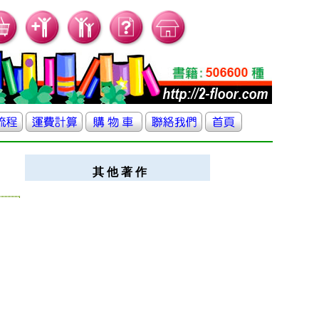
其 他 著 作