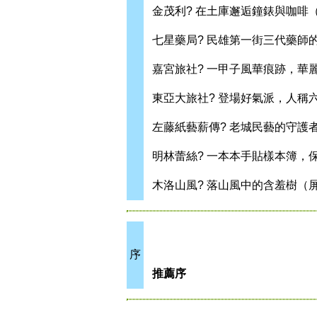
金茂利? 在土庫邂逅鐘錶與咖啡
七星藥局? 民雄第一街三代藥師
嘉宮旅社? 一甲子風華痕跡，華
東亞大旅社? 登場好氣派，人稱
左藤紙藝薪傳? 老城民藝的守護
明林蕾絲? 一本本手貼樣本簿，
木洛山風? 落山風中的含羞樹（
序
推薦序