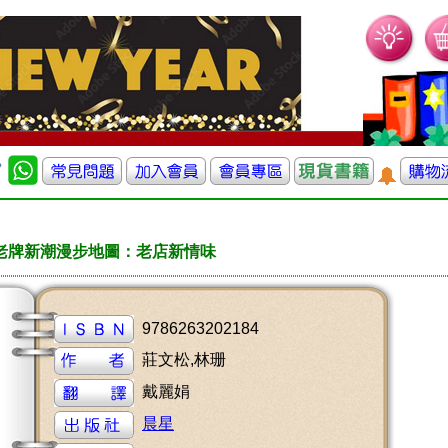
老牌新潮漫步地圖：老店新情味
9786263202184
莊文松,林珊
戴麗娟
晨星