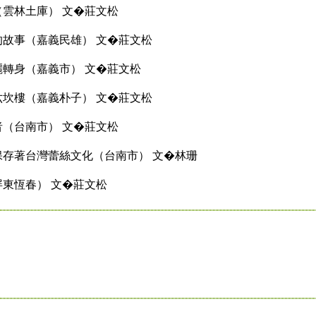
（雲林土庫） 文�莊文松
的故事（嘉義民雄） 文�莊文松
麗轉身（嘉義市） 文�莊文松
六坎樓（嘉義朴子） 文�莊文松
者（台南市） 文�莊文松
保存著台灣蕾絲文化（台南市） 文�林珊
屏東恆春） 文�莊文松