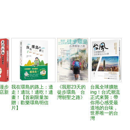
漫步
我在環島的路上：邊
《我那23天的
台風全球擴散
店新
走！邊玩！邊吃！邊
徒步環島 台
ing！台式潮流
畫！【首刷限量加
灣朝聖之路》
正式來襲：帶
贈：歡樂環島明信
你用心感受最
片】
道地的台味，
世界唯一的台
灣