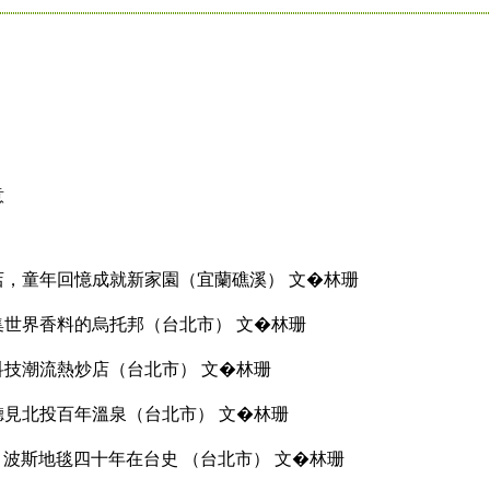
意
店，童年回憶成就新家園（宜蘭礁溪） 文�林珊
集世界香料的烏托邦（台北市） 文�林珊
科技潮流熱炒店（台北市） 文�林珊
聽見北投百年溫泉（台北市） 文�林珊
號，波斯地毯四十年在台史 （台北市） 文�林珊