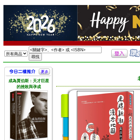
成為賈伯斯：天才巨星
的挫敗與孕成