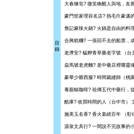
大春煉皂? 微笑喚醒人與地，友
豪門世家理容名店? 熱毛巾豪邁
詹記麻辣火鍋? 火鍋是自由的料
合興糕糰? 一張回不去的船票，
目
錄
老濟安? 艋舺青草藥老字號 （台
焱馬號老虎麵? 老中藥店裡嚐靈
豪華少爺西服? 時間裁縫師（桃
養親轅咖啡? 祖傳五代中藥行，
酷庫? 收買時間的人（台中市） 
施美玉名香? 香火裊繞百年 （彰
源泉文具行? 一間說不完故事的