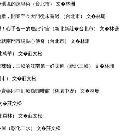
善環境的煉皂術（台北市） 文�林珊
的敷，開業至今大門從未關過 （台北市） 文�林珊
理！心手合一的詹記宇宙（新北新莊�台北市） 文�林珊
成就南門市場點心傳奇（台北市） 文�林珊
北萬華） 文�莊文松
魂辣麵，三峽的江南第一好味道（新北三峽） 文�林珊
園市） 文�莊文松
從賣藥郎中到療癒咖啡館（桃園中壢） 文�林珊
文�莊文松
化員林） 文�莊文松
小屋（彰化二水） 文�莊文松