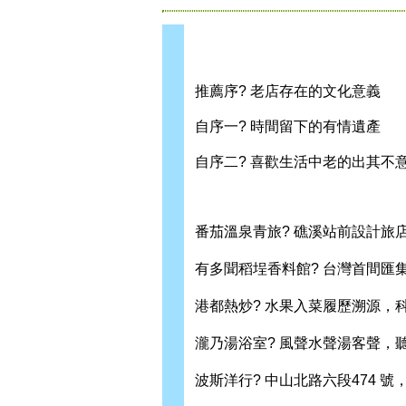
推薦序? 老店存在的文化意義
自序一? 時間留下的有情遺產
自序二? 喜歡生活中老的出其不
番茄溫泉青旅? 礁溪站前設計旅
有多聞稻埕香料館? 台灣首間匯
港都熱炒? 水果入菜履歷溯源，
瀧乃湯浴室? 風聲水聲湯客聲，
波斯洋行? 中山北路六段474 