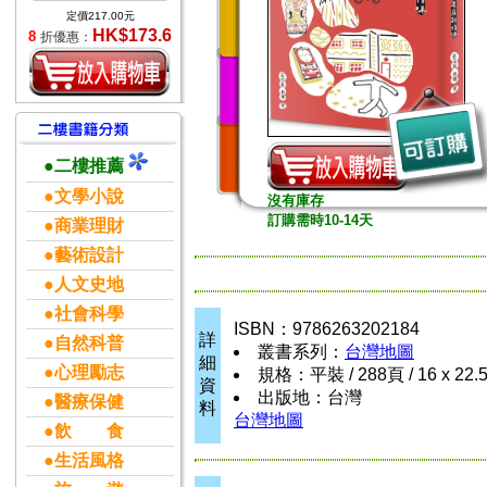
定價217.00元
HK$173.6
8
折優惠：
●二樓推薦
●文學小說
沒有庫存
訂購需時10-14天
●商業理財
●藝術設計
●人文史地
●社會科學
ISBN：9786263202184
詳
●自然科普
叢書系列：
台灣地圖
細
●心理勵志
規格：平裝 / 288頁 / 16 x 22.
資
出版地：台灣
●醫療保健
料
台灣地圖
●飲 食
●生活風格