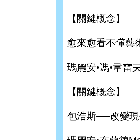
【關鍵概念】
愈來愈看不懂藝
瑪麗安•馮•韋雷夫金Ma
【關鍵概念】
包浩斯──改變