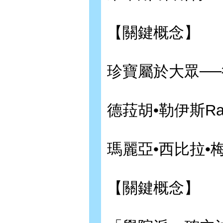
【關鍵概念】
珍寶屬於大眾─
德菈胡•勒伊斯Rach
瑪麗亞•西比拉•梅里安M
【關鍵概念】