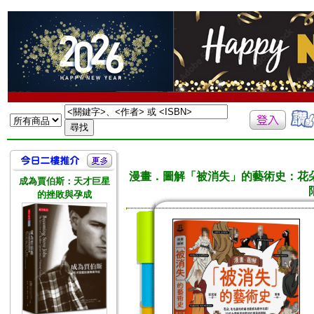
漫畫．圖解「被消失」的藝術史：花
成為賈伯斯：天才巨星
的挫敗與孕成