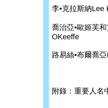
李•克拉斯納Lee K
喬治亞•歐姬芙和艾達•
OKeeffe
路易絲•布爾喬亞Lou
附錄：重要人名