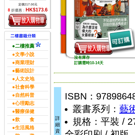
定價217.00元
HK$173.6
8
折優惠：
●二樓推薦
●文學小說
沒有庫存
●商業理財
訂購需時10-14天
●藝術設計
●人文史地
●社會科學
ISBN：9789864
●自然科普
●心理勵志
叢書系列：
藝
●醫療保健
詳
規格：平裝 / 272頁
●飲 食
細
●生活風格
資
全彩印刷 / 初版