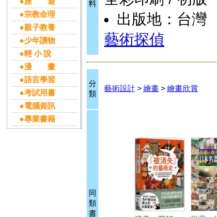
●旅 遊
料
●宗教命理
出版地：台灣
●親子教養
藝術探偵
●少年讀物
●輕 小 說
●漫 畫
●語言學習
分
藝術設計
>
繪畫
>
繪畫欣賞
●考試用書
類
●電腦資訊
●專業書籍
同
類
書