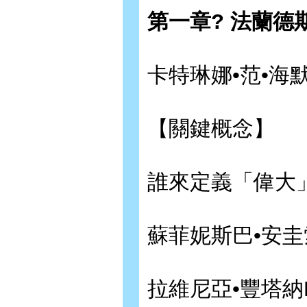
第一章? 法蘭德斯
卡特琳娜•范•海默森Ca
【關鍵概念】
誰來定義「偉大
蘇菲妮斯巴•安圭索拉S
拉維尼亞•豐塔納Lav