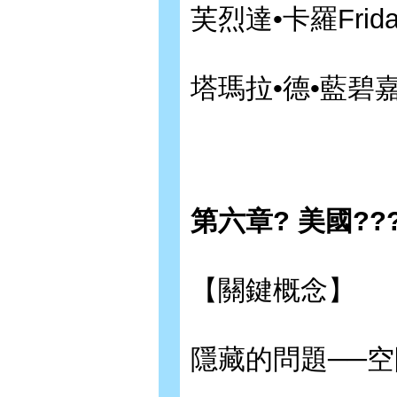
芙烈達•卡羅Frida 
塔瑪拉•德•藍碧嘉Ta
第六章? 美國???
【關鍵概念】
隱藏的問題──