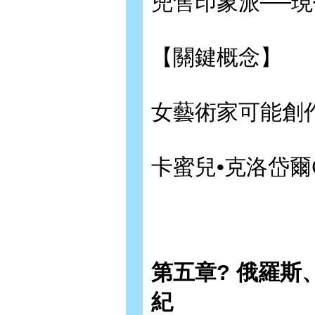
兜售印象派──
【關鍵概念】
女藝術家可能創
卡蜜兒•克洛岱爾Cami
第五章? 俄羅斯
紀