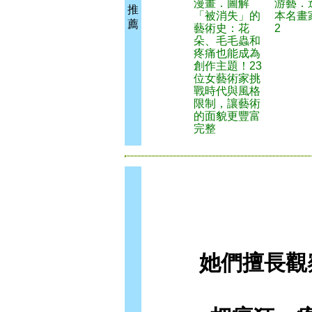
漫畫．圖解
游藝．
推
「被消失」的
本名畫
薦
藝術史：花
2
朵、毛毛蟲和
疼痛也能成為
創作主題！23
位女藝術家挑
戰時代與風格
限制，讓藝術
的面貌更豐富
完整
她們擅長觀