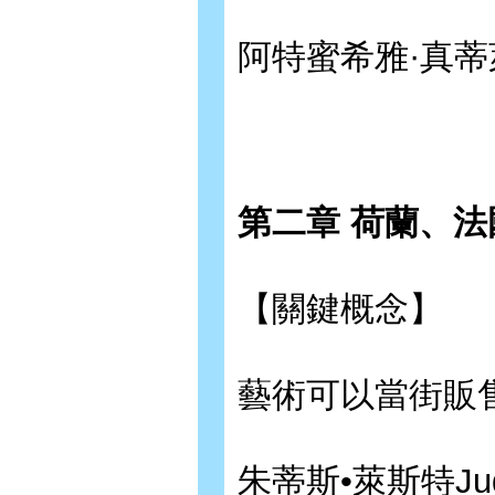
阿特蜜希雅·真蒂萊希Ar
第二章 荷蘭、法
【關鍵概念】
藝術可以當街販
朱蒂斯•萊斯特Judit