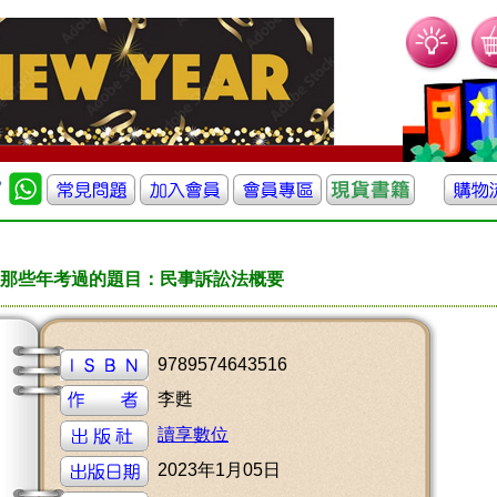
那些年考過的題目：民事訴訟法概要
9789574643516
李甦
讀享數位
2023年1月05日