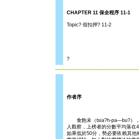
CHAPTER 11 保全程序 11-1
Topic? 假扣押? 11-2
?
作者序
食飽未（tsia?h-pa—b
人觀察，上榜者的分數平均落在4
如果低於50分，勢必要依賴其