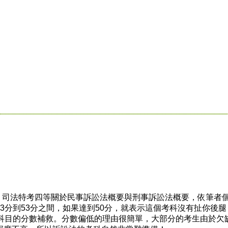
u?），司法特考四等關於民事訴訟法概要與刑事訴訟法概要，依筆者
3分到53分之間，如果達到50分，就表示這個考科沒有扯你後腿
他科目的分數補救。分數偏低的理由很簡單，大部分的考生由於欠