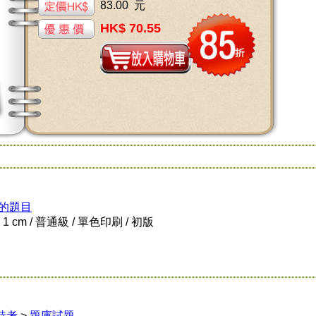
83.00 元
HK$ 70.55
的題目
x 1 cm / 普通級 / 單色印刷 / 初版
特考
>
題庫試題