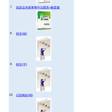
7.
就是這本家事事件法體系+解題書
8.
韓非(精)
9.
韓非(平)
10.
石田梅岩(精)