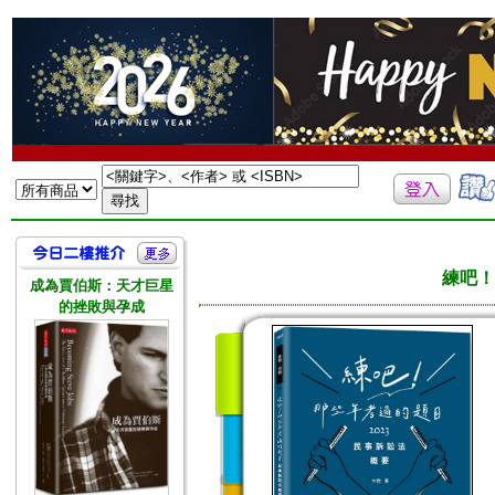
練吧！
成為賈伯斯：天才巨星
的挫敗與孕成