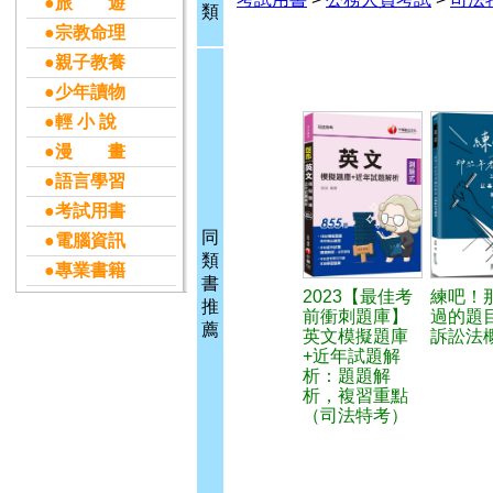
●旅 遊
類
●宗教命理
●親子教養
●少年讀物
●輕 小 說
●漫 畫
●語言學習
●考試用書
同
●電腦資訊
類
●專業書籍
書
2023【最佳考
練吧！
推
前衝刺題庫】
過的題
薦
英文模擬題庫
訴訟法
+近年試題解
析：題題解
析，複習重點
（司法特考）