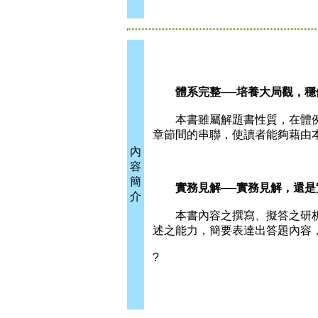
體系完整──培養大局觀，穩
本書雖屬解題書性質，在體例
章節間的串聯，使讀者能夠藉由
內
容
簡
實務見解──實務見解，還是
介
本書內容之撰寫、擬答之研析
述之能力，簡要表達出答題內容
?