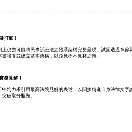
健打底！
上仍盡可能將民事訴訟法之體系架構完整呈現，試圖透過章節
本書培養並建立基本架構，以免見樹不見林之憾。
實務見解！
中均力求引用最高法院見解的表述，以間接精進自身法律文字
，突破取分瓶頸。