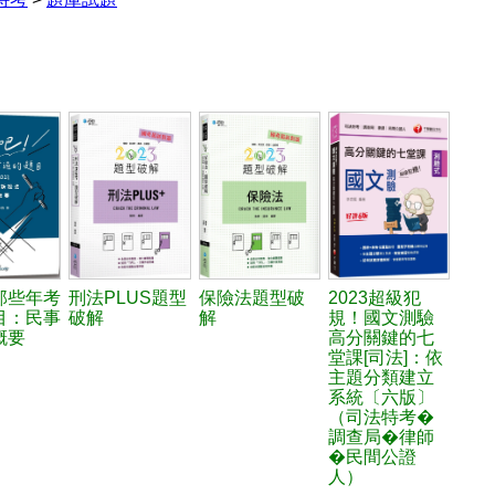
那些年考
刑法PLUS題型
保險法題型破
2023超級犯
目：民事
破解
解
規！國文測驗
概要
高分關鍵的七
堂課[司法]：依
主題分類建立
系統〔六版〕
（司法特考�
調查局�律師
�民間公證
人）