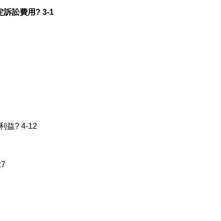
訴訟費用? 3-1
益? 4-12
27