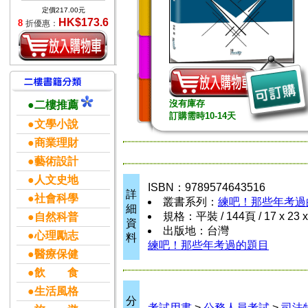
定價217.00元
HK$173.6
8
折優惠：
沒有庫存
●二樓推薦
訂購需時10-14天
●文學小說
●商業理財
●藝術設計
●人文史地
ISBN：9789574643516
詳
●社會科學
叢書系列：
練吧！那些年考過
細
規格：平裝 / 144頁 / 17 x 23 
●自然科普
資
出版地：台灣
●心理勵志
料
練吧！那些年考過的題目
●醫療保健
●飲 食
●生活風格
分
考試用書
>
公務人員考試
>
司法