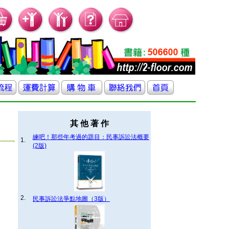
其 他 著 作
練吧！那些年考過的題目：民事訴訟法概要
1.
(2版)
2.
民事訴訟法爭點地圖（3版）