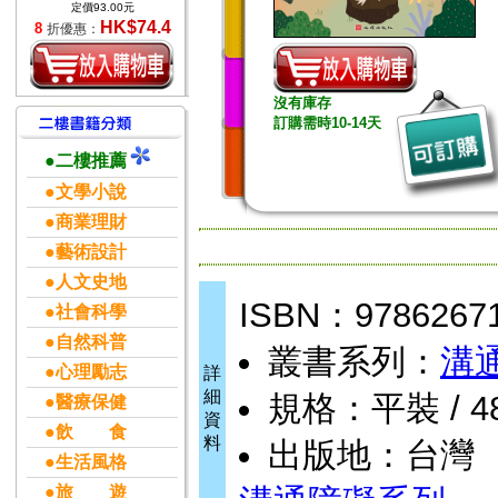
定價93.00元
HK$74.4
8
折優惠：
沒有庫存
訂購需時10-14天
●二樓推薦
●文學小說
●商業理財
●藝術設計
●人文史地
ISBN：9786267
●社會科學
●自然科普
叢書系列：
溝
●心理勵志
詳
細
規格：平裝 / 48頁
●醫療保健
資
●飲 食
料
出版地：台灣
●生活風格
●旅 遊