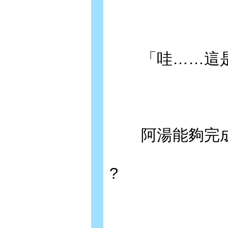
「哇……這是誰
阿湯能夠完成
?