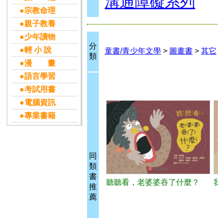
溝通障礙系列
●宗教命理
●親子教養
●少年讀物
分
●輕 小 說
童書/青少年文學
>
圖畫書
>
其它
類
●漫 畫
●語言學習
●考試用書
●電腦資訊
●專業書籍
同
類
書
聽聽看，老婆婆吞了什麼？
推
薦