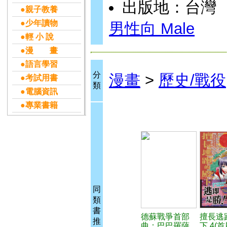
出版地：台灣
●親子教養
●少年讀物
男性向 Male
●輕 小 說
●漫 畫
●語言學習
分
漫畫
>
歷史/戰役
●考試用書
類
●電腦資訊
●專業書籍
同
類
書
德蘇戰爭首部
擅長逃
推
曲：巴巴羅薩
下 4(