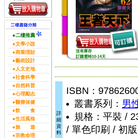
●二樓推薦
●文學小說
沒有庫存
●商業理財
訂購需時10-14天
●藝術設計
●人文史地
●社會科學
●自然科普
ISBN：9786260
●心理勵志
叢書系列：
男性
●醫療保健
●飲 食
詳
規格：平裝 / 232
●生活風格
細
資
/ 單色印刷 / 初版
●旅 遊
料
●宗教命理