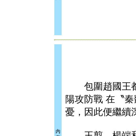
包圍趙國王都．
陽攻防戰 在〝
憂，因此便繼續
內
王翦、楊端和