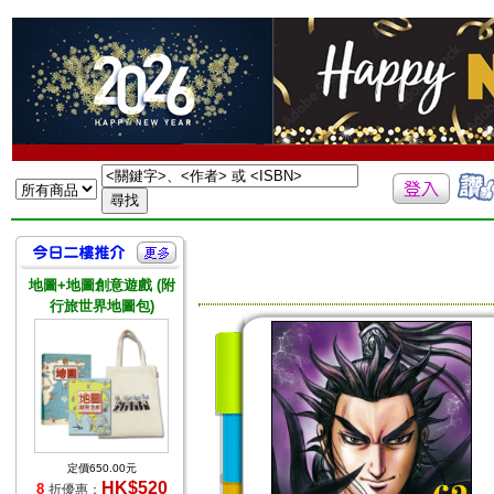
地圖+地圖創意遊戲 (附
行旅世界地圖包)
定價650.00元
HK$520
8
折優惠：