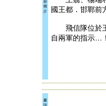
容
簡
國王都．邯鄲前
介
飛信隊位於王
自兩軍的指示…
書
評