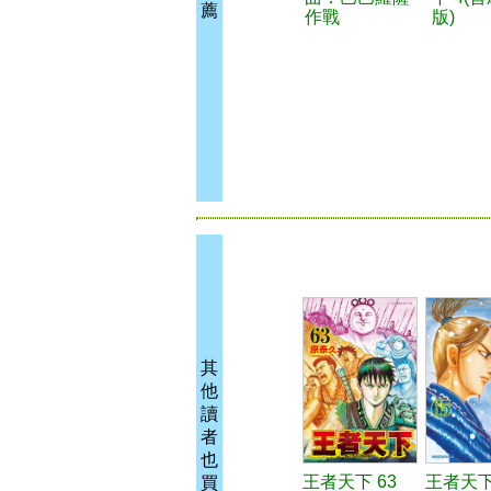
薦
作戰
版)
其
他
讀
者
也
王者天下 63
王者天下
買