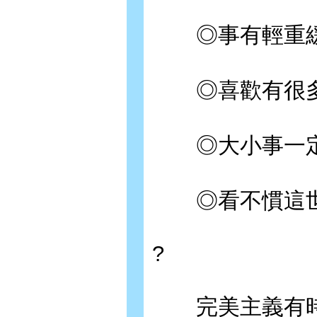
◎事有輕重緩
◎喜歡有很多
◎大小事一定
◎看不慣這世
?
完美主義有時能