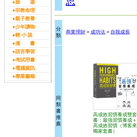
思
●旅 遊
●宗教命理
●親子教養
●少年讀物
分
商業理財
>
成功法
>
自我成長
●輕 小 說
類
●漫 畫
●語言學習
●考試用書
●電腦資訊
●專業書籍
同
類
書
高成效習慣養成雙套
推
書：最強習慣養成＋
薦
高成效習慣（博客來
獨家套書）