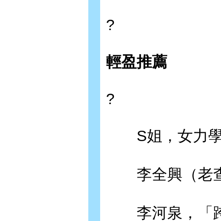
?
輕盈推薦
?
S姐，女力學
李全興（老查
李河泉，「跨