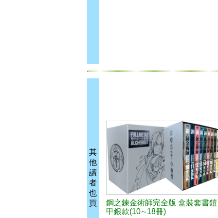
其
他
讀
者
也
鋼之鍊金術師完全版 盒裝套書鎧
買
甲銀款(10∼18冊)