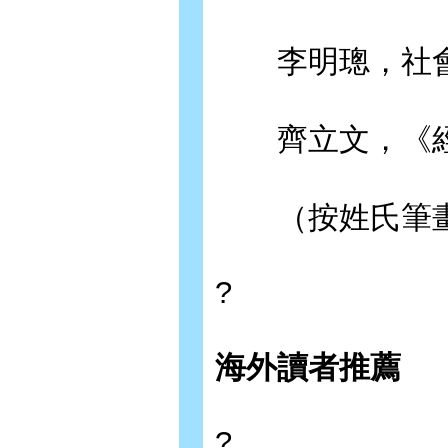
李明璁，社會
齊立文，《經
（按姓氏筆畫
?
海外讀者推薦
?