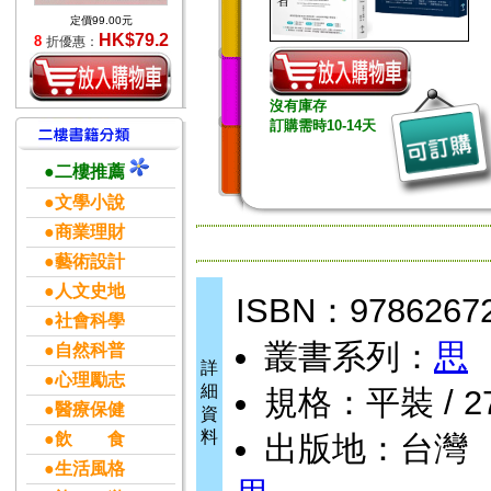
定價99.00元
HK$79.2
8
折優惠：
沒有庫存
訂購需時10-14天
●二樓推薦
●文學小說
●商業理財
●藝術設計
●人文史地
ISBN：9786267
●社會科學
叢書系列：
思
●自然科普
詳
●心理勵志
細
規格：平裝 / 272
●醫療保健
資
料
●飲 食
出版地：台灣
●生活風格