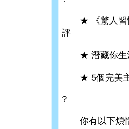
★ 《驚人習慣力
評
★ 潛藏你生活
★ 5個完美主義
?
你有以下煩惱