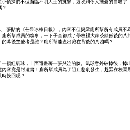
這次小偵探們不但面臨不明人士的挑釁，還收到令人擔憂的自殺字
嗎？
明人士張貼的《芒果冰棒日報》，內容不但揭露廁所幫所有成員不
。廁所幫成員的糗事，一下子全都成了學校裡大家茶餘飯後的八
》的幕後主使者是誰？廁所幫能查出藏在背後的真凶嗎？
現了一顆紅氣球，上面還畫著一張哭泣的臉。氣球意外破掉後，掉
竟內容竟是封遺書！廁所幫成員為了阻止悲劇發生，趕緊在校園
及時挽回呢？