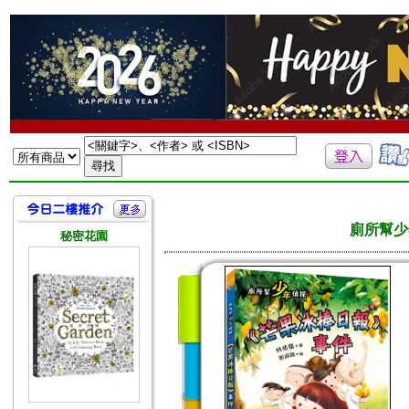
廁所幫少
秘密花園