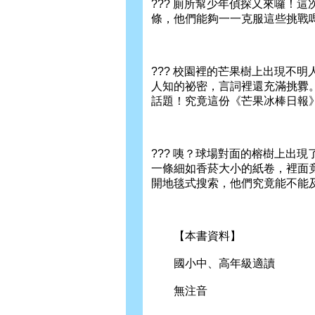
??? 廁所幫少年偵探又來囉！
條，他們能夠一一克服這些挑戰
??? 校園裡的芒果樹上出現不
人知的祕密，言詞裡還充滿挑釁
話題！究竟這份《芒果冰棒日報
??? 咦？球場對面的榕樹上出
一條細如香菸大小的紙卷，裡面
開地毯式搜索，他們究竟能不能
【本書資料】
國小中、高年級適讀
無注音