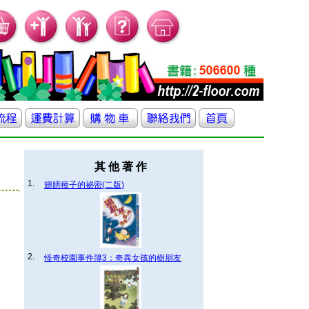
其 他 著 作
1.
翅膀種子的祕密(二版)
2.
怪奇校園事件簿3：奇異女孩的樹朋友