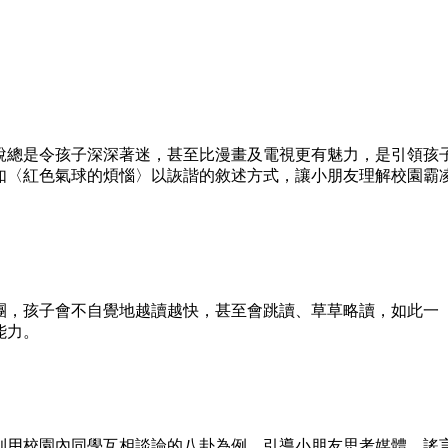
總是令孩子深深著迷，甚至比漫畫及電視更有魅力，是引領孩
如〈紅色氣球的煩惱〉以詼諧的敘述方式，讓小朋友理解校園霸
，孩子會不自覺地越讀越快，甚至會跳讀、草草略讀，如此一
能力。
用校園內同學互相談論的八卦為例，引導小朋友思考媒體、謠