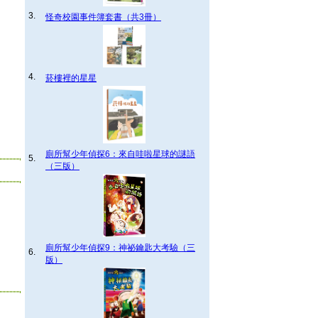
3.
怪奇校園事件簿套書（共3冊）
4.
菸樓裡的星星
廁所幫少年偵探6：來自哇啦星球的謎語
5.
（三版）
廁所幫少年偵探9：神祕鑰匙大考驗（三
6.
版）