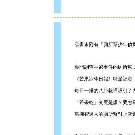
◎書末附有「廁所幫少年偵探
專門調查神祕事件的廁所幫，
《芒果冰棒日報》特派記者「
每日一爆的八卦報導吸引了大
「芒果乾」究竟是誰？要怎樣
當機智過人的廁所幫對上緊追