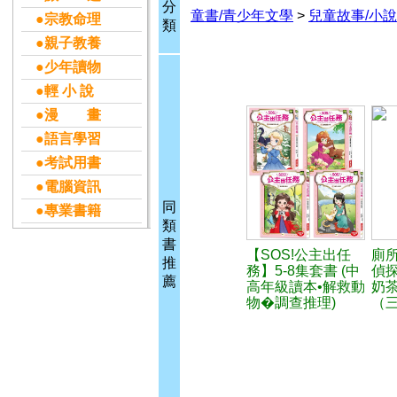
分
童書/青少年文學
>
兒童故事/小說
●宗教命理
類
●親子教養
●少年讀物
●輕 小 說
●漫 畫
●語言學習
●考試用書
●電腦資訊
同
●專業書籍
類
書
【SOS!公主出任
廁
推
務】5-8集套書 (中
偵
薦
高年級讀本•解救動
奶
物�調查推理)
（