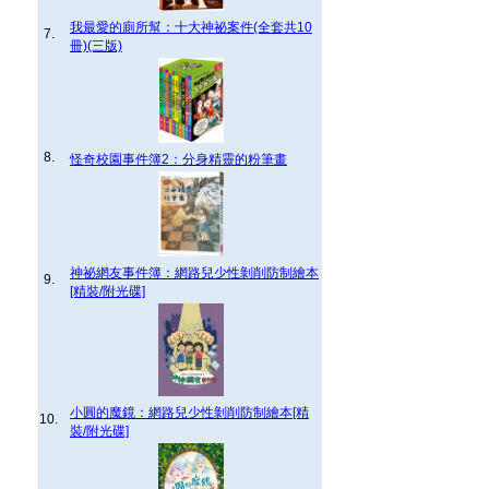
我最愛的廁所幫：十大神祕案件(全套共10
7.
冊)(三版)
8.
怪奇校園事件簿2：分身精靈的粉筆畫
神祕網友事件簿：網路兒少性剝削防制繪本
9.
[精裝/附光碟]
小圓的魔鏡：網路兒少性剝削防制繪本[精
10.
裝/附光碟]