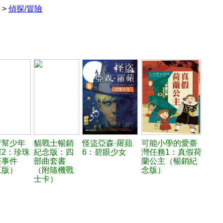
>
偵探/冒險
所幫少年
貓戰士暢銷
怪盜亞森·羅蘋
可能小學的愛臺
探2：珍珠
紀念版：四
6：碧眼少女
灣任務1：真假荷
茶事件
部曲套書
蘭公主（暢銷紀
三版）
（附隨機戰
念版）
士卡）