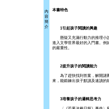
本書特色
內
容
簡
介
1引起孩子閱讀的興趣
懸疑又充滿行動力的推理小說
進入文學世界最好的入門書。例
的嚴重性。
2提升孩子的閱讀能力
為了趕快找到答案，解開謎團
來，能鍛鍊出孩子默讀及速讀的
3培養孩子的邏輯思考力
〈《芒果冰棒日報》事件〉利