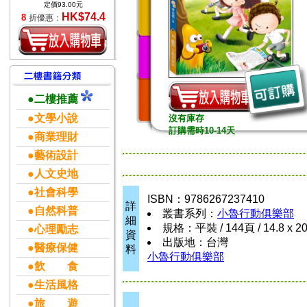
定價93.00元
HK$74.4
8
折優惠：
●二樓推薦
●文學小說
沒有庫存
訂購需時10-14天
●商業理財
●藝術設計
●人文史地
●社會科學
ISBN：9786267237410
詳
●自然科普
叢書系列：
小魯行動俱樂部
細
規格：平裝 / 144頁 / 14.8 x 2
●心理勵志
資
出版地：台灣
●醫療保健
料
小魯行動俱樂部
●飲 食
●生活風格
●旅 遊