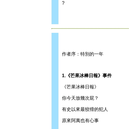
?
作者序：特別的一年
1.《芒果冰棒日報》事件
《芒果冰棒日報》
你今天放幾次屁？
有史以來最狡猾的犯人
原來阿萬也有心事