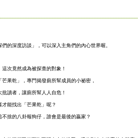
們的深度訪談」，可以深入主角們的內心世界喔。
這次竟然成為被探查的對象！
芒果乾」，專門揭發廁所幫成員的小祕密，
批讀者，讓廁所幫人人自危！
才能找出「芒果乾」呢？
不捨的八卦報狗仔，誰會是最後的贏家？