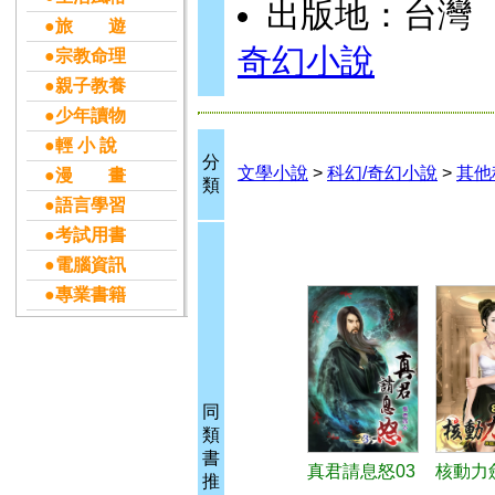
出版地：台灣
●旅 遊
奇幻小說
●宗教命理
●親子教養
●少年讀物
●輕 小 說
分
文學小說
>
科幻/奇幻小說
>
其他
●漫 畫
類
●語言學習
●考試用書
●電腦資訊
●專業書籍
同
類
書
真君請息怒03
核動力
推