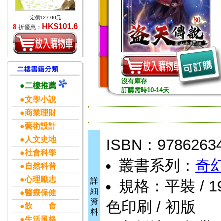
定價127.00元
HK$101.6
8
折優惠：
沒有庫存
●二樓推薦
訂購需時10-14天
●文學小說
●商業理財
●藝術設計
●人文史地
ISBN：9786263
●社會科學
叢書系列：
奇
●自然科普
●心理勵志
詳
規格：平裝 / 192
細
●醫療保健
資
色印刷 / 初版
●飲 食
料
●生活風格