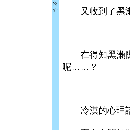
簡
又收到了黑瀨約
介
在得知黑瀨隱
呢……？
冷漠的心理諮