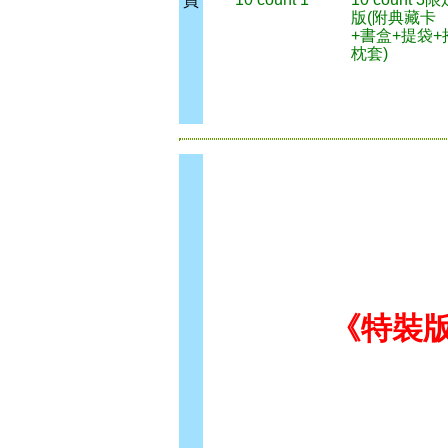
買
版(附典藏卡
+書盒+提袋+
枕套)
《特裝版