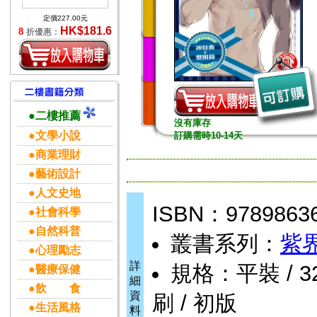
定價227.00元
HK$181.6
8
折優惠：
●二樓推薦
沒有庫存
●文學小說
訂購需時10-14天
●商業理財
●藝術設計
●人文史地
ISBN：9789863
●社會科學
●自然科普
叢書系列：
紫界
●心理勵志
詳
規格：平裝 / 32k
●醫療保健
細
●飲 食
資
刷 / 初版
●生活風格
料