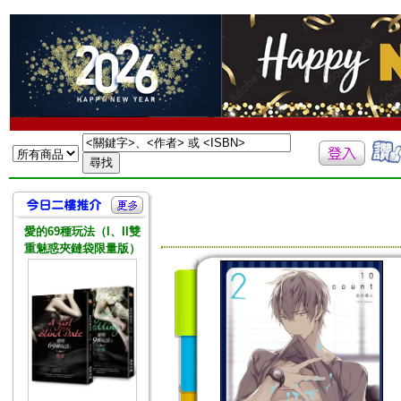
愛的69種玩法（I、II雙
重魅惑夾鏈袋限量版）