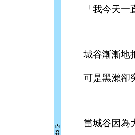
「我今天一直
城谷漸漸地把
可是黑瀨卻突
當城谷因為大
內
容