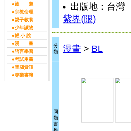
●旅 遊
出版地：台灣
●宗教命理
紫界(限)
●親子教養
●少年讀物
●輕 小 說
●漫 畫
分
漫畫
>
BL
●語言學習
類
●考試用書
●電腦資訊
●專業書籍
同
類
書
推