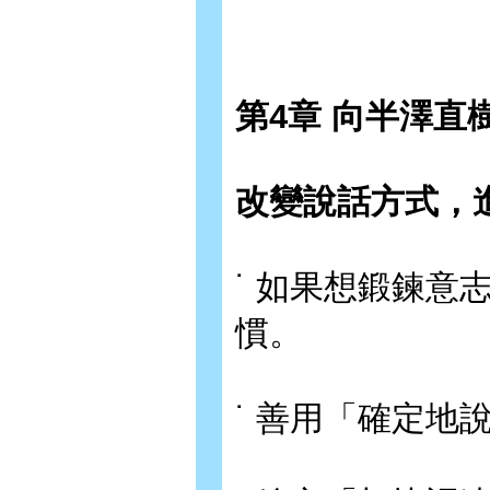
第4章 向半澤直
改變說話方式，
˙ 如果想鍛鍊意
慣。
˙ 善用「確定地