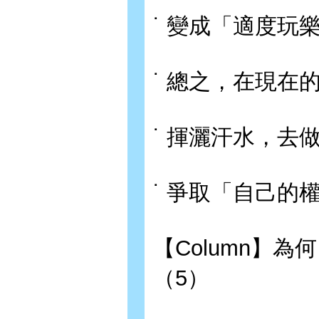
˙ 變成「適度玩
˙ 總之，在現在
˙ 揮灑汗水，去
˙ 爭取「自己的
【Column】
（5）