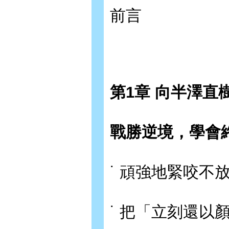
前言
第1章 向半澤直
戰勝逆境，學會
˙ 頑強地緊咬不
˙ 把「立刻還以