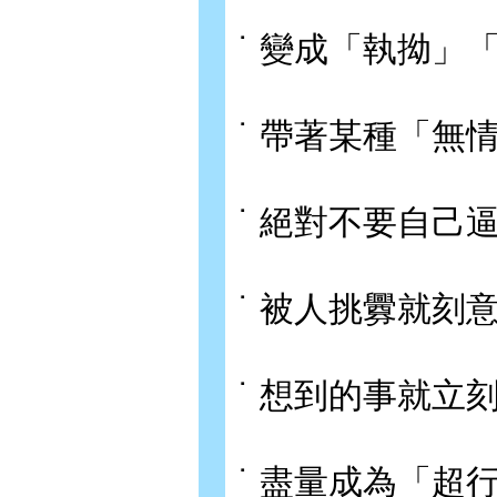
˙ 變成「執拗」
˙ 帶著某種「無
˙ 絕對不要自己
˙ 被人挑釁就刻
˙ 想到的事就立
˙ 盡量成為「超