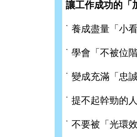
讓工作成功的「
˙ 養成盡量「小
˙ 學會「不被位
˙ 變成充滿「忠
˙ 提不起幹勁的
˙ 不要被「光環