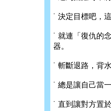
˙ 決定目標吧，
˙ 就連「復仇的
器。
˙ 斬斷退路，背
˙ 總是讓自己當
˙ 直到讓對方置