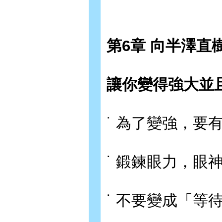
第6章 向半澤直
讓你變得強大並
˙ 為了變強，要
˙ 鍛鍊眼力，眼
˙ 不要變成「等