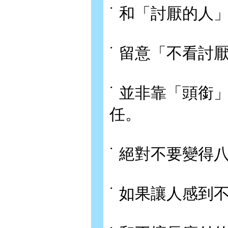
˙ 和「討厭的人
˙ 留意「不看討
˙ 並非靠「頭銜
任。
˙ 絕對不要變得
˙ 如果讓人感到