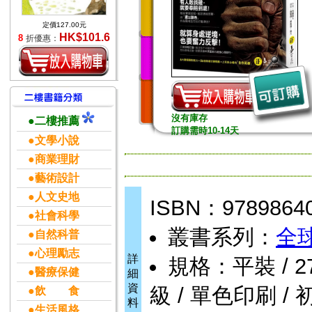
定價127.00元
HK$101.6
8
折優惠：
沒有庫存
●二樓推薦
訂購需時10-14天
●文學小說
●商業理財
●藝術設計
●人文史地
ISBN：9789864
●社會科學
叢書系列：
全
●自然科普
●心理勵志
詳
規格：平裝 / 272頁
●醫療保健
細
資
級 / 單色印刷 / 
●飲 食
料
●生活風格