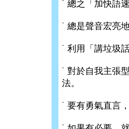
˙ 總之「加快語
˙ 總是聲音宏亮
˙ 利用「講垃圾
˙ 對於自我主
法。
˙ 要有勇氣直言
˙ 如果有必要，