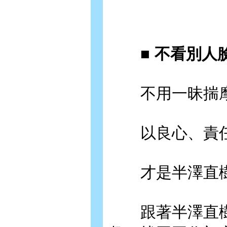
■ 不看別人臉
不用一昧揣摩
以良心、責任
才是半澤直樹
跟著半澤直樹