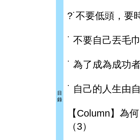
?˙不要低頭，要
˙ 不要自己丟毛
˙ 為了成為成功
˙ 自己的人生由
目
錄
【Column】
（3）