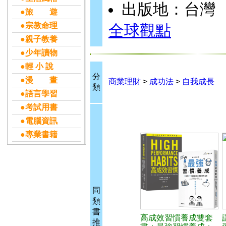
出版地：台灣
●旅 遊
●宗教命理
全球觀點
●親子教養
●少年讀物
●輕 小 說
分
●漫 畫
商業理財
>
成功法
>
自我成長
類
●語言學習
●考試用書
●電腦資訊
●專業書籍
同
類
書
高成效習慣養成雙套
推