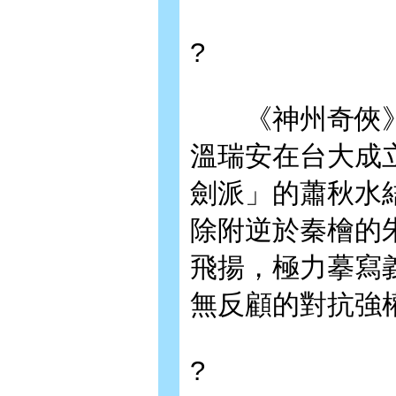
?
《神州奇俠》
溫瑞安在台大成
劍派」的蕭秋水
除附逆於秦檜的
飛揚，極力摹寫
無反顧的對抗強
?