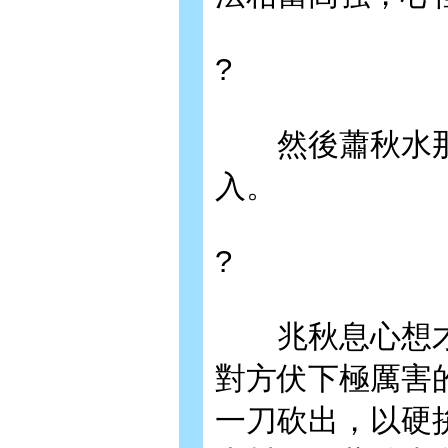
?
然後蕭秋水那
入。
?
兆秋息心想才
對方伏下極厲害
一刀砍出，以硬