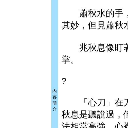
蕭秋水的手，
其妙，但見蕭秋
兆秋息像盯著
掌。
?
內
容
「心刀」在刀
簡
介
秋息是聽說過，
法相當高強，心