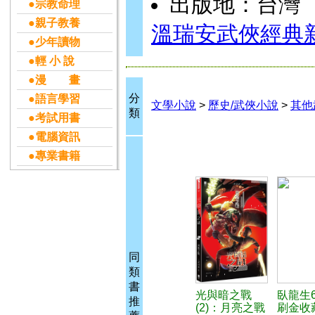
出版地：台灣
●宗教命理
●親子教養
溫瑞安武俠經典
●少年讀物
●輕 小 說
●漫 畫
分
●語言學習
文學小說
>
歷史/武俠小說
>
其他
類
●考試用書
●電腦資訊
●專業書籍
同
類
書
光與暗之戰
臥龍生
推
(2)：月亮之戰
刷金收