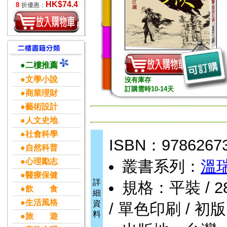
HK$74.4
8
折優惠：
●二樓推薦
●文學小說
沒有庫存
訂購需時10-14天
●商業理財
●藝術設計
●人文史地
●社會科學
ISBN：9786267
●自然科普
●心理勵志
叢書系列：
溫
●醫療保健
詳
規格：平裝 / 288
●飲 食
細
●生活風格
資
/ 單色印刷 / 初版
料
●旅 遊