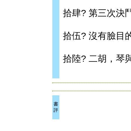
拾肆? 第三次決
拾伍? 沒有臉目
拾陸? 二胡，琴
書
評