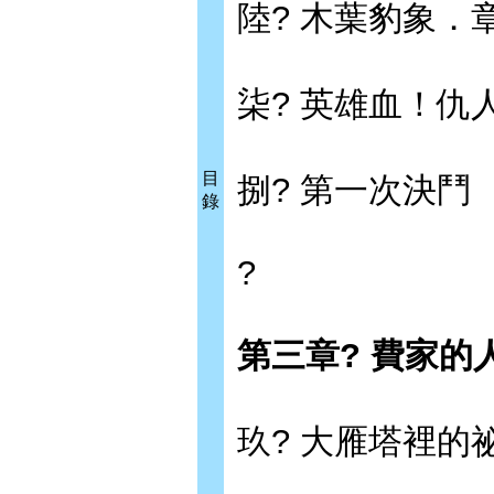
陸? 木葉豹象．
柒? 英雄血！仇
目
捌? 第一次決鬥
錄
?
第三章? 費家的
玖? 大雁塔裡的