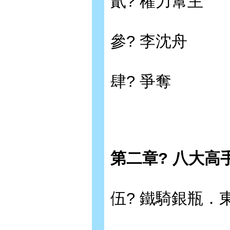
貳? 權力幫主
參? 李沈舟
肆? 爭奪
第二章? 八大高
伍? 鐵騎銀瓶．