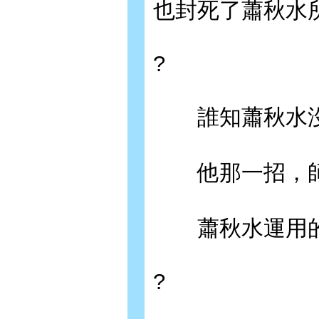
也封死了蕭秋水
?
誰知蕭秋水沒
他那一招，師
蕭秋水運用的
?