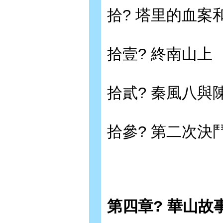
拾? 塔里的血案
拾壹? 終南山上
拾貳? 秦風八與
拾參? 第二次決
第四章? 華山故