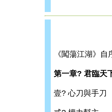
《闖蕩江湖》自序
第一章? 君臨天
壹? 心刀與手刀