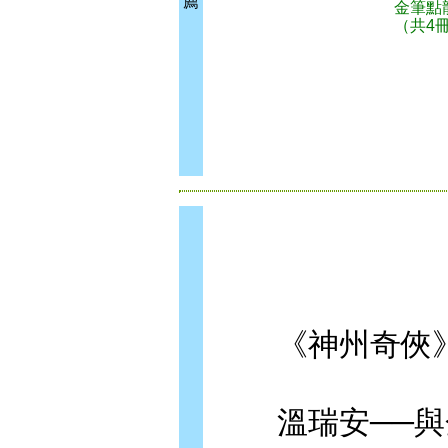
薦
金筆點
（共4
《神州奇俠》
溫瑞安──與金