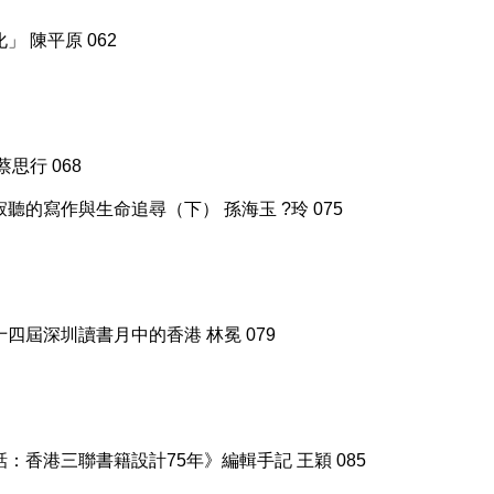
 陳平原 062
思行 068
的寫作與生命追尋（下） 孫海玉 ?玲 075
四屆深圳讀書月中的香港 林冕 079
香港三聯書籍設計75年》編輯手記 王穎 085