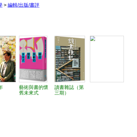
學
>
編輯/出版/書評
年
藝術與書的懷
讀書雜誌（第
舊未來式
三期）