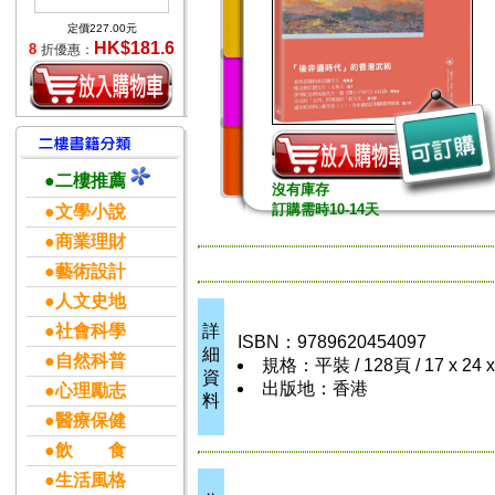
定價227.00元
HK$181.6
8
折優惠：
●二樓推薦
沒有庫存
訂購需時10-14天
●文學小說
●商業理財
●藝術設計
●人文史地
●社會科學
詳
ISBN：9789620454097
細
●自然科普
規格：平裝 / 128頁 / 17 x 24 
資
出版地：香港
●心理勵志
料
●醫療保健
●飲 食
●生活風格