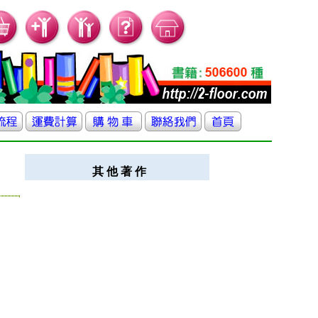
其 他 著 作