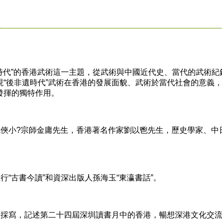
時代”的香港武術這一主題，從武術與中國近代史、當代的武術紀
“後非遺時代”武術在香港的發展面貌、武術於當代社會的意義
發揮的獨特作用。
俠小?宗師金庸先生，香港著名作家劉以鬯先生，歷史學家、中
“古書今讀”和資深出版人孫海玉“東瀛書話”。
採寫，記述第二十四屆深圳讀書月中的香港，暢想深港文化交