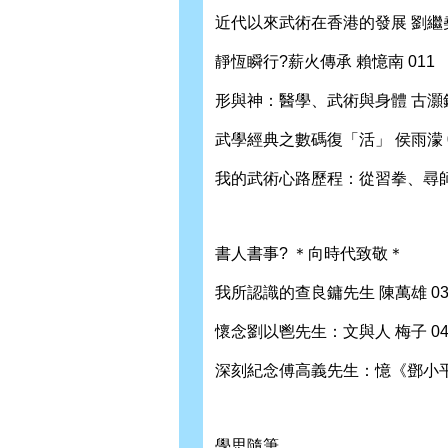
近代以來武術在香港的發展 劉繼堯
靜恆瞬行?薪火傳承 賴憶南 011
形與神：醫學、武術與身體 古灝鋒
武學經典之數碼復「活」 侯雨濛 0
我的武術心路歷程：從習拳、尋師
書人書事? ＊向時代致敬＊
我所認識的查良鏞先生 陳萬雄 03
懷念劉以鬯先生：文與人 梅子 04
深刻紀念傅高義先生：憶《鄧小平時
學思隨筆