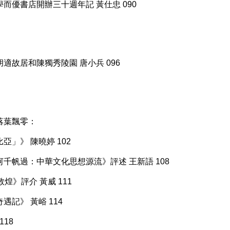
而優書店開辦三十週年記 黃仕忠 090
適故居和陳獨秀陵園 唐小兵 096
落葉飄零：
」》 陳曉婷 102
千帆過：中華文化思想源流》評述 王新語 108
煌》評介 黃威 111
記》 黃峪 114
18