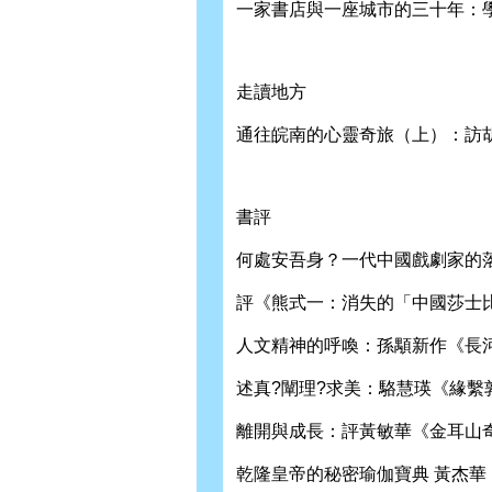
一家書店與一座城市的三十年：學
走讀地方
通往皖南的心靈奇旅（上）：訪胡
書評
何處安吾身？一代中國戲劇家的
評《熊式一：消失的「中國莎士比亞
人文精神的呼喚：孫顒新作《長河
述真?闡理?求美：駱慧瑛《緣繫敦
離開與成長：評黃敏華《金耳山奇遇
乾隆皇帝的秘密瑜伽寶典 黃杰華 1