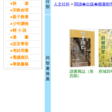
分
●旅 遊
人文社科
>
閱讀�出版�圖書館
類
●宗教命理
●親子教養
●少年讀物
●輕 小 說
●漫 畫
●語言學習
●考試用書
●電腦資訊
同
類
●專業書籍
書
讀書雜誌（第
府城四
推
四期）
薦