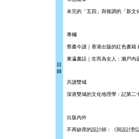
未完的「五四」與複調的「新文化」
專欄
舊書今讀｜香港出版的紅色書籍 蔡
東瀛書話｜生而為女人：瀨戶內寂聽
目
錄
共讀雙城
深港雙城的文化地理學：記第二十
出版內外
不再缺席的設計師：《與設計對話：