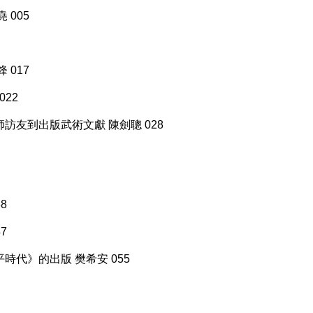
 005
 017
22
訪友到出版武術文獻 陳劍聰 028
8
7
代》的出版 樊希安 055