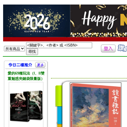
愛的69種玩法（I、II雙
重魅惑夾鏈袋限量版）