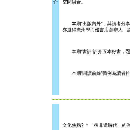
介
空間組合。
本期“出版內外”，與讀者分享
亦邀得廣州學而優書店創辦人，
本期“書評”評介五本好書，題
本期“閱讀前線”循例為讀者推
文化焦點? ＊「後非遺時代」的