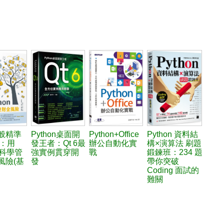
般精準
Python桌面開
Python+Office
Python 資料結
M：用
發王者：Qt 6最
辦公自動化實
構×演算法 刷題
on科學管
強實例貫穿開
戰
鍛鍊班：234 題
風險(基
發
帶你突破
Coding 面試的
難關