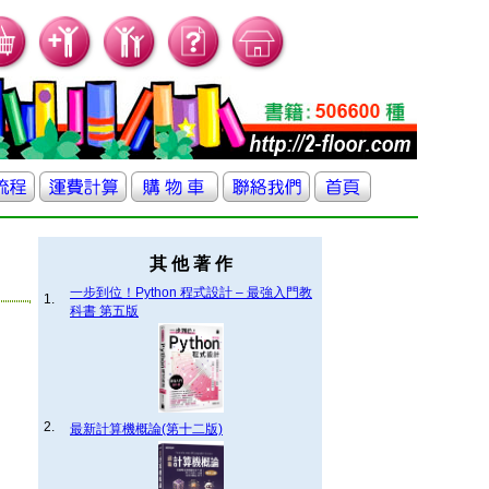
其 他 著 作
一步到位！Python 程式設計 – 最強入門教
1.
科書 第五版
2.
最新計算機概論(第十二版)