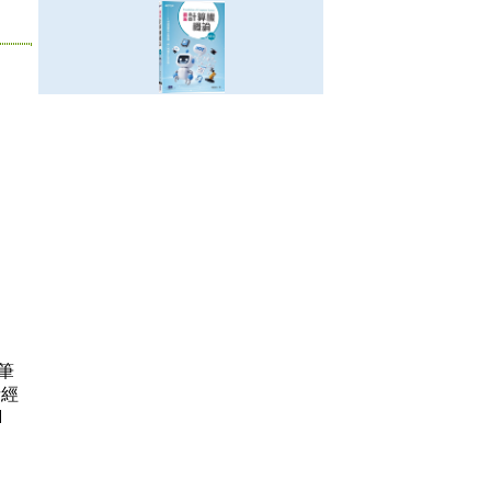
筆
者經
I