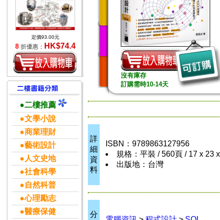
定價93.00元
HK$74.4
8
折優惠：
沒有庫存
訂購需時10-14天
●二樓推薦
●文學小說
●商業理財
詳
ISBN：9789863127956
●藝術設計
細
規格：平裝 / 560頁 / 17 x 23 
●人文史地
資
出版地：台灣
料
●社會科學
●自然科普
●心理勵志
●醫療保健
分
電腦資訊
>
程式設計
>
SQL