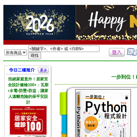
一步到位！P
拒絕家庭意外！居家安
全設計健檢100+：瓦斯
•水電•防墜•防盜，讓家
人遠離危險的保平安設
計