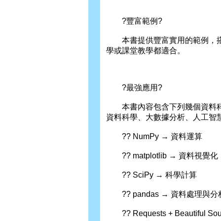
?豐富範例?
本書提供豐富實用的範例，搭
學或課堂教學都適合。
?最強應用?
本書內容包含下列幾個資料科
資料科學、大數據分析、人工智
?? NumPy → 資料運算
?? matplotlib → 資料視覺化
?? SciPy → 科學計算
?? pandas → 資料處理與分
?? Requests + Beautiful