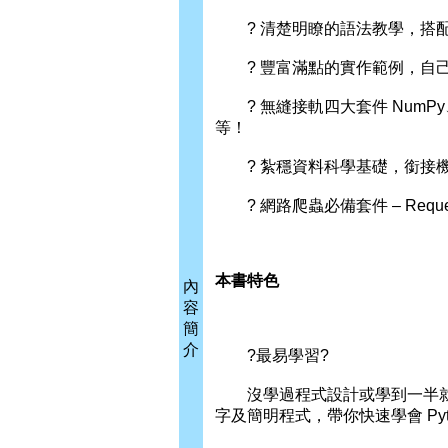
? 清楚明瞭的語法教學，搭配 C
? 豐富滿點的實作範例，自己
? 無縫接軌四大套件 NumPy、m
等！
? 紮穩資料科學基礎，銜接機器學習最
? 網路爬蟲必備套件 – Requests、
本書特色
內
容
簡
介
?最易學習?
沒學過程式設計或學到一半就
字及簡明程式，帶你快速學會 Pyt