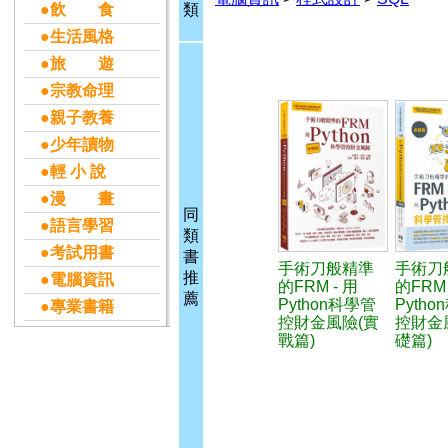
●飲 食
類
●生活風格
●旅 遊
●宗教命理
●親子教養
●少年讀物
●輕 小 說
●漫 畫
同
●語言學習
類
●考試用書
書
手術刀般精準
手術刀
推
●電腦資訊
的FRM - 用
的FR
薦
Python科學管
Pyth
●專業書籍
控財金風險(實
控財金
戰篇)
礎篇)