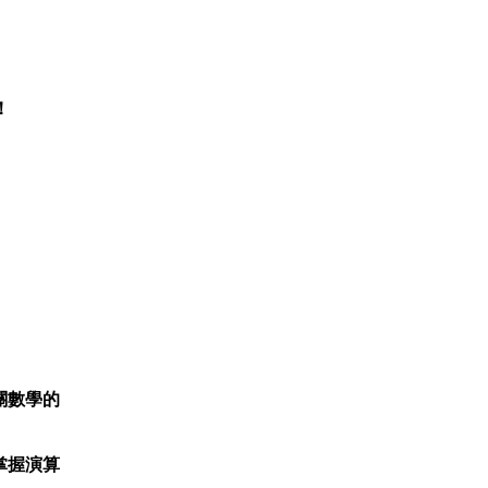
！
關數學的
掌握演算