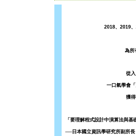
2018、201
為所
從入
一口氣學會「
獲得
「要理解程式設計中演算法與基
──日本國立資訊學研究所副所