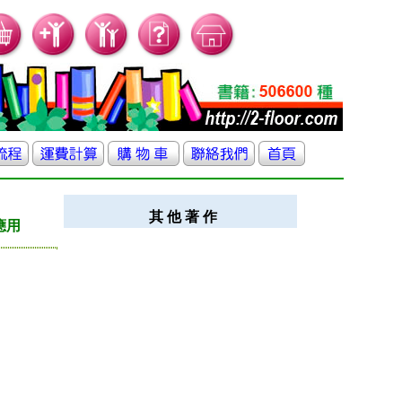
其 他 著 作
應用