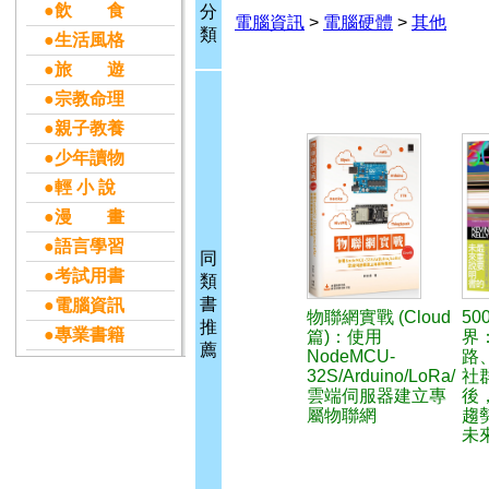
●飲 食
分
電腦資訊
>
電腦硬體
>
其他
類
●生活風格
●旅 遊
●宗教命理
●親子教養
●少年讀物
●輕 小 說
●漫 畫
●語言學習
同
●考試用書
類
書
●電腦資訊
物聯網實戰 (Cloud
50
推
●專業書籍
篇)：使用
界
薦
NodeMCU-
路、
32S/Arduino/LoRa/
社
雲端伺服器建立專
後
屬物聯網
趨
未