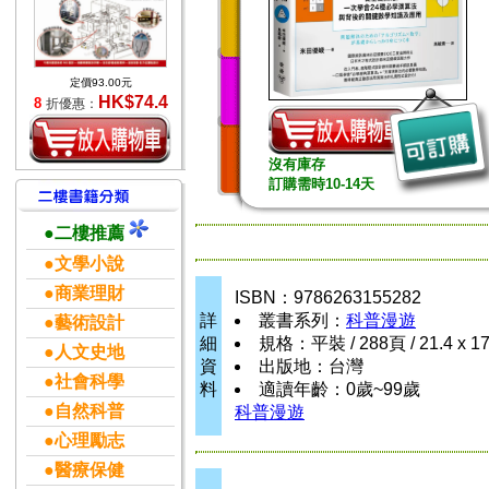
定價93.00元
HK$74.4
8
折優惠：
沒有庫存
訂購需時10-14天
●二樓推薦
●文學小說
●商業理財
ISBN：9786263155282
詳
叢書系列：
科普漫遊
●藝術設計
細
規格：平裝 / 288頁 / 21.4 x 1
●人文史地
資
出版地：台灣
●社會科學
料
適讀年齡：0歲~99歲
●自然科普
科普漫遊
●心理勵志
●醫療保健