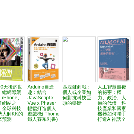
00天後的世
Arduino自造
區塊鏈商戰：
人工智慧最後
：繼網際網
趣：結合
個人或企業如
的祕密：權
iPhone、
JavaScript x
何對抗科技巨
力、政治、人
群網站之
Vue x Phaser
頭的壟斷
類的代價，科
，全球科技
輕鬆打造個人
技產業和國家
勢大師KK的
遊戲機(iThome
機器如何聯手
來預測
鐵人賽系列書)
打造AI神話？