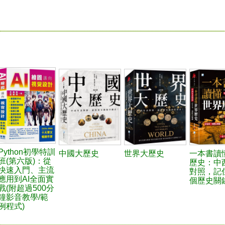
Python初學特訓
中國大歷史
世界大歷史
一本書讀
班(第六版)：從
歷史：中
快速入門、主流
對照，記
應用到AI全面實
個歷史關
戰(附超過500分
鐘影音教學/範
例程式)