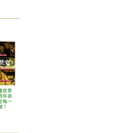
懂世界
西年表
住每一
鍵！