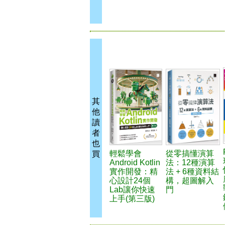
其
他
讀
者
也
輕鬆學會
從零搞懂演算
買
Android Kotlin
法：12種演算
實作開發：精
法 + 6種資料結
心設計24個
構，超圖解入
Lab讓你快速
門
上手(第三版)