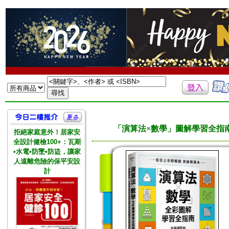
「演算法×數學」圖解學習全指
拒絕家庭意外！居家安
全設計健檢100+：瓦斯
•水電•防墜•防盜，讓家
人遠離危險的保平安設
計