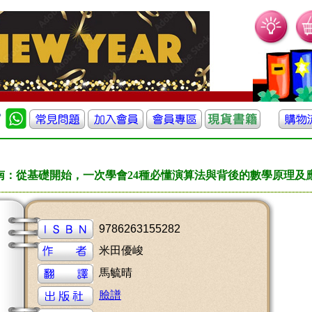
南：從基礎開始，一次學會24種必懂演算法與背後的數學原理及
9786263155282
米田優峻
馬毓晴
臉譜