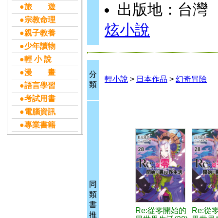
出版地：台灣
●旅 遊
●宗教命理
炫小說
●親子教養
●少年讀物
●輕 小 說
●漫 畫
分
輕小說
>
日本作品
>
幻奇冒險
類
●語言學習
●考試用書
●電腦資訊
●專業書籍
同
類
書
Re:從零開始的
Re:從
推