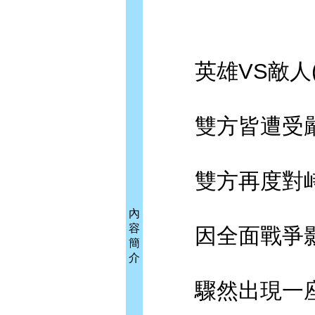
英雄VS敵人(VI
雙方皆遭受嚴
雙方再度對峙
內
容
因全面戰爭影
簡
介
驟然出現一座