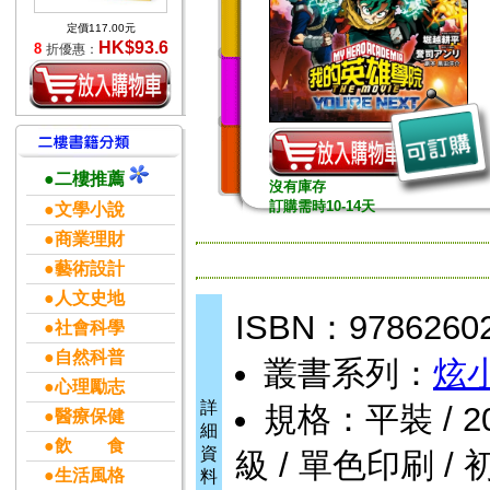
定價117.00元
HK$93.6
8
折優惠：
●二樓推薦
沒有庫存
訂購需時10-14天
●文學小說
●商業理財
●藝術設計
●人文史地
ISBN：9786260
●社會科學
●自然科普
叢書系列：
炫
●心理勵志
詳
規格：平裝 / 208頁
●醫療保健
細
●飲 食
資
級 / 單色印刷 / 
●生活風格
料