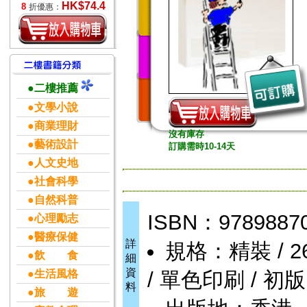
HK$74.4
8
折優惠：
●二樓推薦
●文學小說
●商業理財
沒有庫存
●藝術設計
訂購需時10-14天
●人文史地
●社會科學
●自然科普
ISBN：9789887
●心理勵志
●醫療保健
詳
規格：精裝 / 264頁
●飲 食
細
資
●生活風格
/ 單色印刷 / 初版
料
●旅 遊