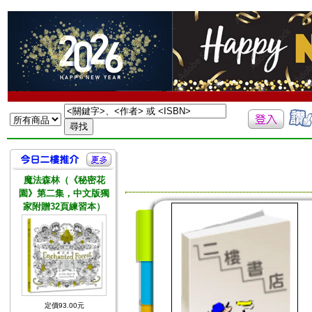
魔法森林（《秘密花
園》第二集，中文版獨
家附贈32頁練習本）
定價93.00元