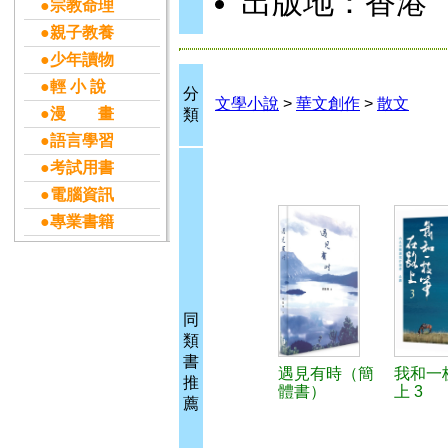
出版地：香港
●宗教命理
●親子教養
●少年讀物
●輕 小 說
分
文學小說
>
華文創作
>
散文
●漫 畫
類
●語言學習
●考試用書
●電腦資訊
●專業書籍
同
類
書
遇見有時（簡
我和一
推
體書）
上 3
薦