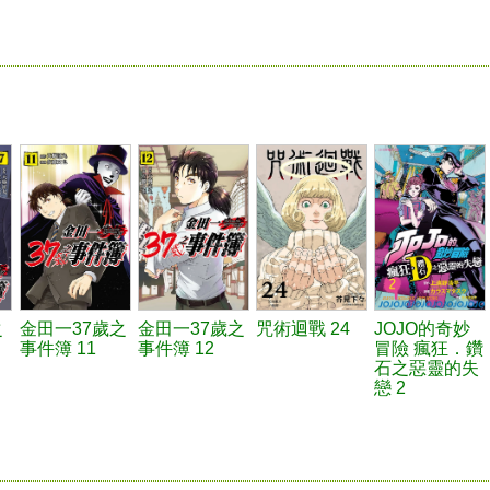
之
金田一37歲之
金田一37歲之
咒術迴戰 24
JOJO的奇妙
事件簿 11
事件簿 12
冒險 瘋狂．鑽
石之惡靈的失
戀 2