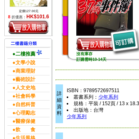
定價127.00元
HK$101.6
8
折優惠：
●二樓推薦
沒有庫存
訂購需時10-14天
●文學小說
●商業理財
●藝術設計
●人文史地
ISBN：9789572697511
詳
●社會科學
叢書系列：
少年系列
細
規格：平裝 / 152頁 / 13 x 18.
●自然科普
資
出版地：台灣
●心理勵志
料
少年系列
●醫療保健
●飲 食
●生活風格