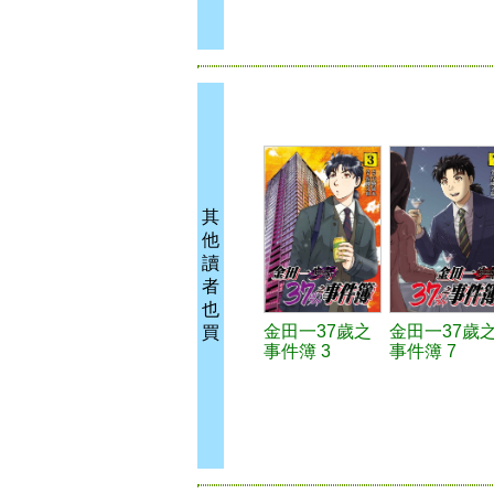
其
他
讀
者
也
金田一37歲之
金田一37歲
買
事件簿 3
事件簿 7