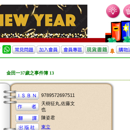
金田一37歲之事件簿 13
9789572697511
天樹征丸,佐藤文
也
陳姿君
東立