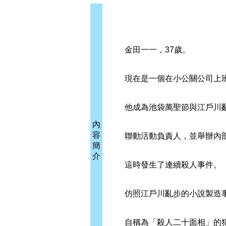
金田一一，37歲。
現在是一個在小公關公司上班
他成為池袋萬聖節與江戶川
內
容
聯動活動負責人，並舉辦內
簡
介
這時發生了連續殺人事件。
仿照江戶川亂步的小說製造
自稱為「殺人二十面相」的犯