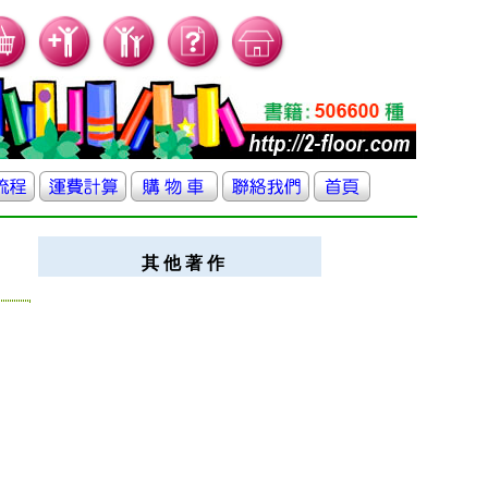
其 他 著 作