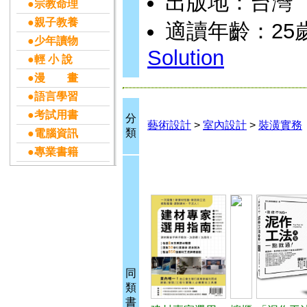
出版地：台灣
●宗教命理
●親子教養
適讀年齡：25歲
●少年讀物
Solution
●輕 小 說
●漫 畫
●語言學習
●考試用書
分
藝術設計
>
室內設計
>
裝潢實務
類
●電腦資訊
●專業書籍
同
類
書