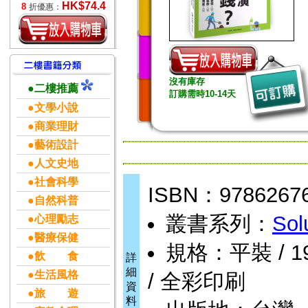
HK$74.4
8
折優惠：
沒有庫存
●二樓推薦
訂購需時10-14天
●文學小說
●商業理財
●藝術設計
●人文史地
●社會科學
ISBN：9786267
●自然科普
叢書系列：
Sol
●心理勵志
●醫療保健
規格：平裝 / 192
●飲 食
詳
細
●生活風格
/ 全彩印刷
資
●旅 遊
料