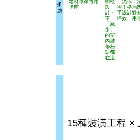
建材專家選用
櫥櫃
「泥作工法
推
指南
設
害！格局
薦
計：
手設計雙
不
坪效、用
「藏
步」
的室
內裝
修秘
訣都
在這
15種裝潢工程 