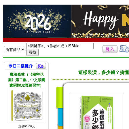
這樣裝潢，多少錢？搞懂
魔法森林（《秘密花
園》第二集，中文版獨
家附贈32頁練習本）
定價93.00元