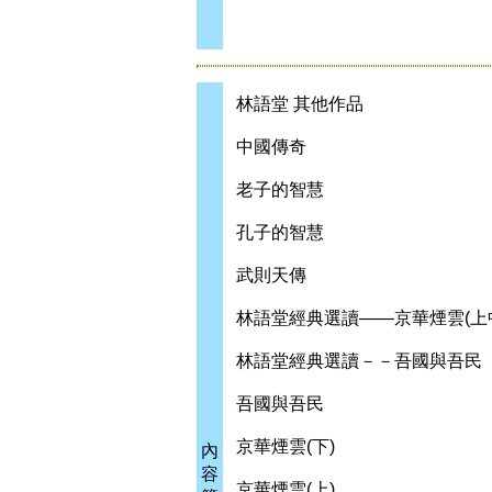
林語堂 其他作品
中國傳奇
老子的智慧
孔子的智慧
武則天傳
林語堂經典選讀——京華煙雲(上
林語堂經典選讀－－吾國與吾民
吾國與吾民
京華煙雲(下)
內
容
京華煙雲(上)