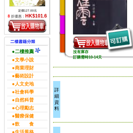
定價127.00元
HK$101.6
8
折優惠：
●二樓推薦
沒有庫存
訂購需時10-14天
●文學小說
●商業理財
●藝術設計
●人文史地
詳
●社會科學
細
●自然科普
資
●心理勵志
料
●醫療保健
●飲 食
●生活風格