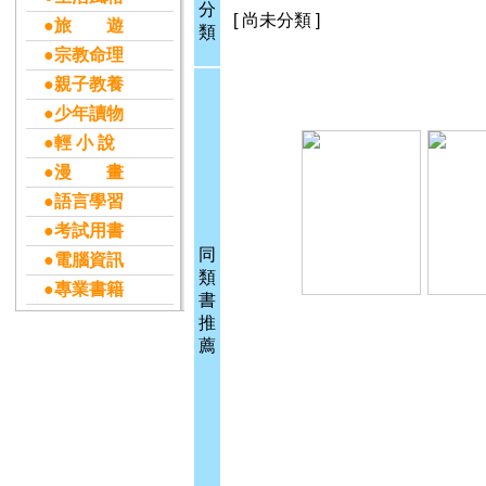
分
[ 尚未分類 ]
●旅 遊
類
●宗教命理
●親子教養
●少年讀物
●輕 小 說
●漫 畫
●語言學習
●考試用書
同
●電腦資訊
類
●專業書籍
書
推
薦