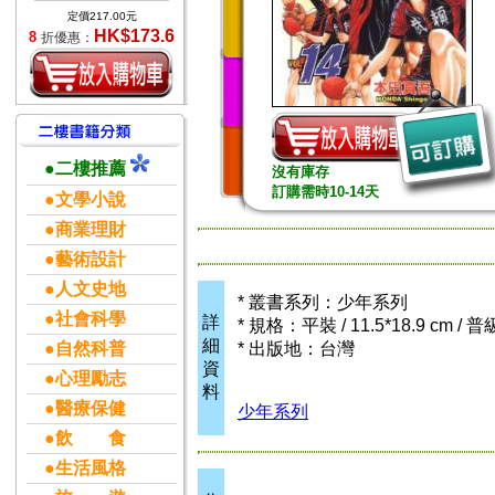
定價217.00元
HK$173.6
8
折優惠：
●二樓推薦
沒有庫存
訂購需時10-14天
●文學小說
●商業理財
●藝術設計
●人文史地
* 叢書系列：少年系列
●社會科學
詳
* 規格：平裝 / 11.5*18.9 cm / 
細
●自然科普
* 出版地：台灣
資
●心理勵志
料
●醫療保健
少年系列
●飲 食
●生活風格