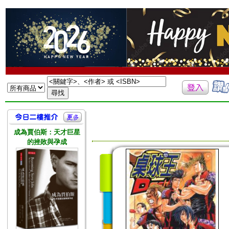
成為賈伯斯：天才巨星
的挫敗與孕成