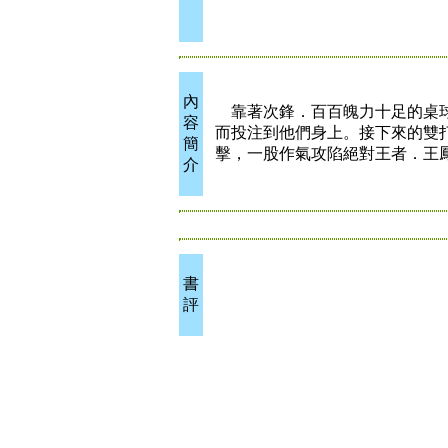
內
靠著次鋒．百百魄力十足的桌球
容
而投注到他們身上。接下來的雙
簡
擊，一股作氣攻陷絕對王者．王
介
書
評