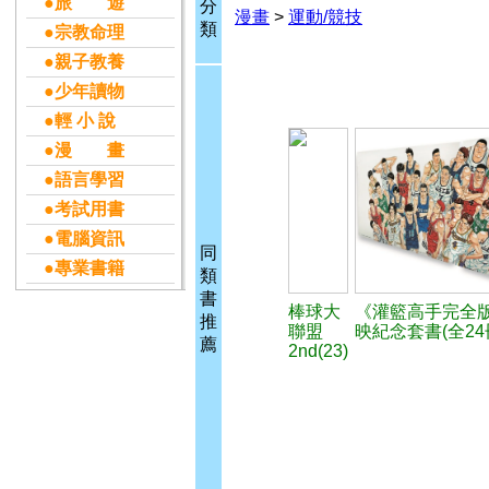
●旅 遊
分
漫畫
>
運動/競技
類
●宗教命理
●親子教養
●少年讀物
●輕 小 說
●漫 畫
●語言學習
●考試用書
●電腦資訊
同
●專業書籍
類
書
棒球大
《灌籃高手完全
推
聯盟
映紀念套書(全24
薦
2nd(23)