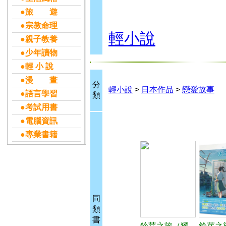
●旅 遊
●宗教命理
輕小說
●親子教養
●少年讀物
●輕 小 說
●漫 畫
分
輕小說
>
日本作品
>
戀愛故事
●語言學習
類
●考試用書
●電腦資訊
●專業書籍
同
類
書
鈴芽之旅（獨
鈴芽之