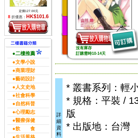
定價127.00元
HK$101.6
8
折優惠：
沒有庫存
●二樓推薦
訂購需時10-14天
●文學小說
●商業理財
●藝術設計
* 叢書系列：輕
●人文史地
●社會科學
* 規格：平裝 / 13
●自然科普
版
●心理勵志
詳
●醫療保健
細
* 出版地：台灣
資
●飲 食
料
●生活風格