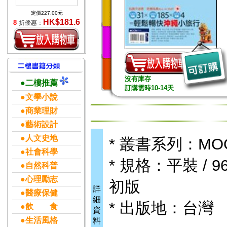
定價227.00元
HK$181.6
8
折優惠：
沒有庫存
●二樓推薦
訂購需時10-14天
●文學小說
●商業理財
●藝術設計
●人文史地
* 叢書系列：MO
●社會科學
* 規格：平裝 / 96頁
●自然科普
●心理勵志
初版
詳
●醫療保健
細
* 出版地：台灣
●飲 食
資
●生活風格
料