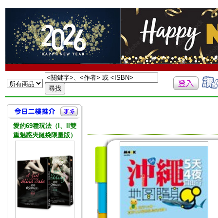
愛的69種玩法（I、II雙
重魅惑夾鏈袋限量版）