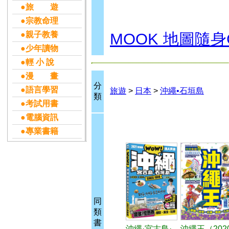
●旅 遊
●宗教命理
●親子教養
MOOK 地圖隨身
●少年讀物
●輕 小 說
●漫 畫
分
●語言學習
旅遊
>
日本
>
沖繩•石垣島
類
●考試用書
●電腦資訊
●專業書籍
同
類
書
沖繩·宮古島·
沖繩王（2020